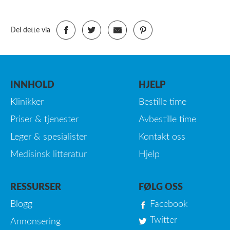
Del dette via
INNHOLD
HJELP
Klinikker
Bestille time
Priser & tjenester
Avbestille time
Leger & spesialister
Kontakt oss
Medisinsk litteratur
Hjelp
RESSURSER
FØLG OSS
Blogg
Facebook
Twitter
Annonsering