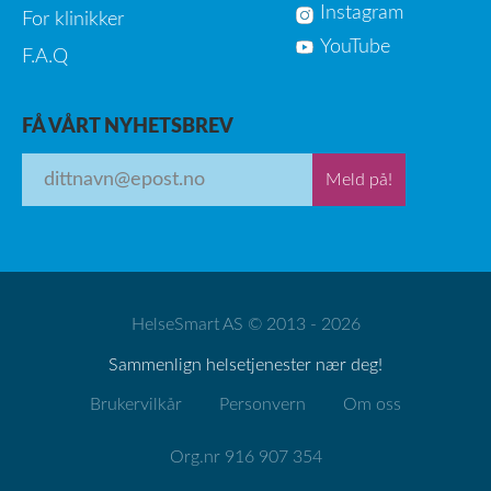
Instagram
For klinikker
YouTube
F.A.Q
FÅ VÅRT NYHETSBREV
Meld på!
HelseSmart AS © 2013 - 2026
Sammenlign helsetjenester nær deg!
Brukervilkår
Personvern
Om oss
Org.nr 916 907 354