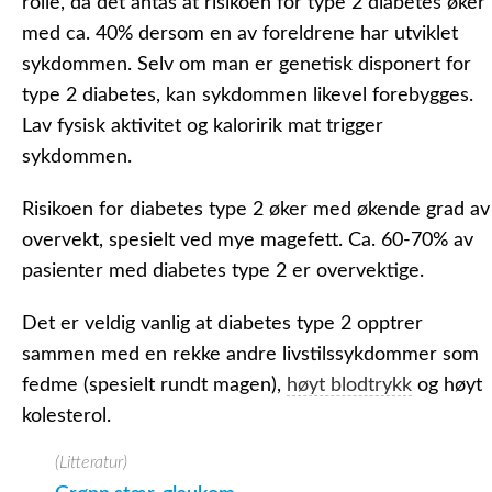
rolle, da det antas at risikoen for type 2 diabetes øker
med ca. 40% dersom en av foreldrene har utviklet
sykdommen. Selv om man er genetisk disponert for
type 2 diabetes, kan sykdommen likevel forebygges.
Lav fysisk aktivitet og kaloririk mat trigger
sykdommen.
Risikoen for diabetes type 2 øker med økende grad av
overvekt, spesielt ved mye magefett. Ca. 60-70% av
pasienter med diabetes type 2 er overvektige.
Det er veldig vanlig at diabetes type 2 opptrer
sammen med en rekke andre livstilssykdommer som
fedme (spesielt rundt magen),
høyt blodtrykk
og høyt
kolesterol.
(Litteratur)