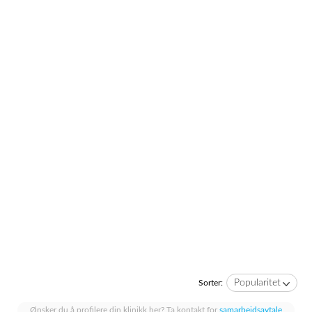
Popularitet
Sorter:
Ønsker du å profilere din klinikk her? Ta kontakt for
samarbeidsavtale