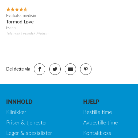
Fysikalsk medisin
Tormod Løve
Mann
Telemark Fysikalsk Medisin
Del dette via
INNHOLD
HJELP
Klinikker
Bestille time
Priser & tjenester
Avbestille time
Leger & spesialister
Kontakt oss