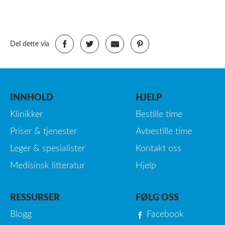
Del dette via
INNHOLD
HJELP
Klinikker
Bestille time
Priser & tjenester
Avbestille time
Leger & spesialister
Kontakt oss
Medisinsk litteratur
Hjelp
RESSURSER
FØLG OSS
Blogg
Facebook