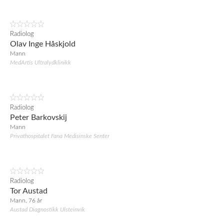
Radiolog
Olav Inge Håskjold
Mann
MedArtis Ultralydklinikk
Radiolog
Peter Barkovskij
Mann
Privathospitalet Fana Medisinske Senter
Radiolog
Tor Austad
Mann, 76 år
Austad Diagnostikk Ulsteinvik