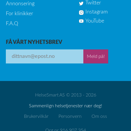
Twitter
Annonsering
Instagram
For klinikker
YouTube
F.A.Q
FÅ VÅRT NYHETSBREV
Meld på!
HelseSmart AS © 2013 - 2026
Sammenlign helsetjenester nær deg!
Brukervilkår
Personvern
Om oss
Org.nr 916 907 354