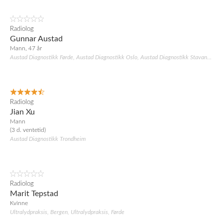
Radiolog
Gunnar Austad
Mann, 47 år
Austad Diagnostikk Førde, Austad Diagnostikk Oslo, Austad Diagnostikk Stavanger, Austad Diagnostikk Trondheim
Radiolog
Jian Xu
Mann
(3 d. ventetid)
Austad Diagnostikk Trondheim
Radiolog
Marit Tepstad
Kvinne
Ultralydpraksis, Bergen, Ultralydpraksis, Førde