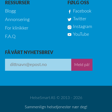
RESSURSER
FØLG OSS
Blogg
Facebook
Twitter
Annonsering
Instagram
For klinikker
YouTube
F.A.Q
FÅ VÅRT NYHETSBREV
Meld på!
HelseSmart AS © 2013 - 2026
Sammenlign helsetjenester nær deg!