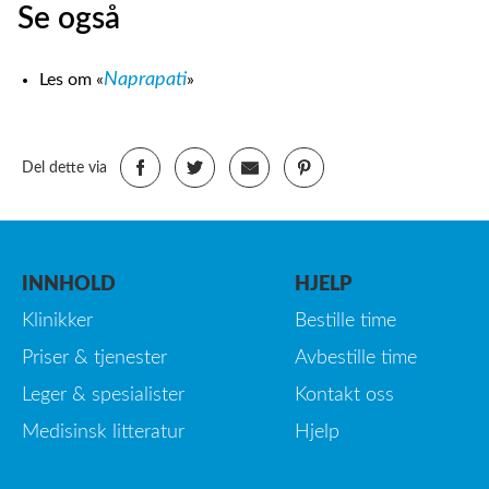
Se også
Naprapati
Les om «
»
Del dette via
INNHOLD
HJELP
Klinikker
Bestille time
Priser & tjenester
Avbestille time
Leger & spesialister
Kontakt oss
Medisinsk litteratur
Hjelp