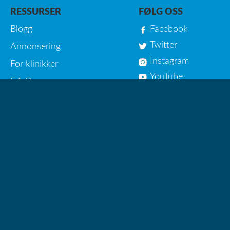
RESSURSER
FØLG OSS
Blogg
Facebook
Twitter
Annonsering
Instagram
For klinikker
YouTube
F.A.Q
FÅ VÅRT NYHETSBREV
Meld på!
HelseSmart AS © 2013 - 2026
Sammenlign helsetjenester nær deg!