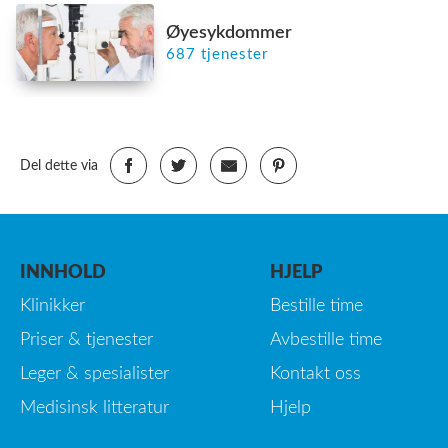
Øyesykdommer
687 tjenester
Del dette via
INNHOLD
HJELP
Klinikker
Bestille time
Priser & tjenester
Avbestille time
Leger & spesialister
Kontakt oss
Medisinsk litteratur
Hjelp