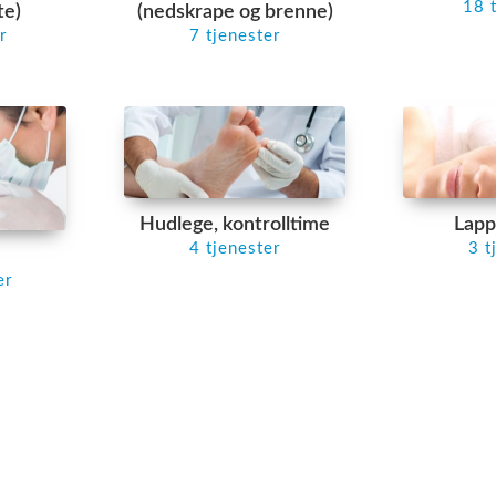
18 
te)
(nedskrape og brenne)
r
7 tjenester
Hudlege, kontrolltime
Lapp
4 tjenester
3 t
er