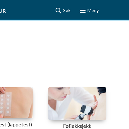
TUR
est (lappetest)
Føflekksjekk