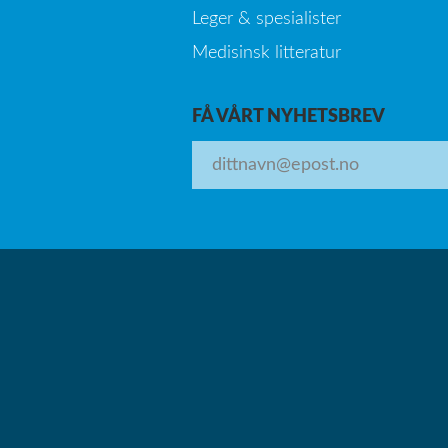
Leger & spesialister
Medisinsk litteratur
FÅ VÅRT NYHETSBREV