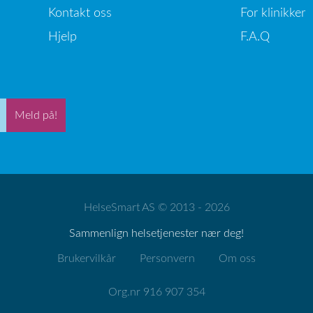
Kontakt oss
For klinikker
Hjelp
F.A.Q
Meld på!
HelseSmart AS © 2013 - 2026
Sammenlign helsetjenester nær deg!
Brukervilkår
Personvern
Om oss
Org.nr 916 907 354