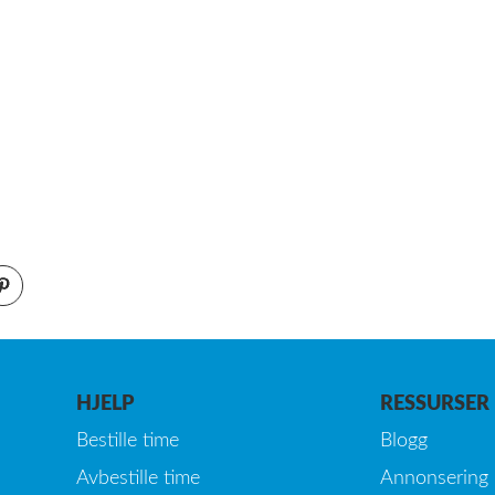
HJELP
RESSURSER
Bestille time
Blogg
Avbestille time
Annonsering