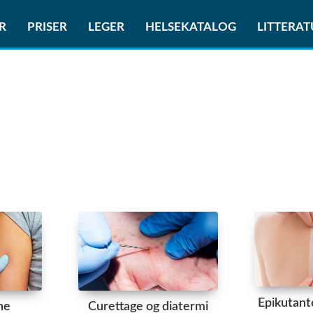
R
PRISER
LEGER
HELSEKATALOG
LITTERA
Epikutant
ne
Curettage og diatermi