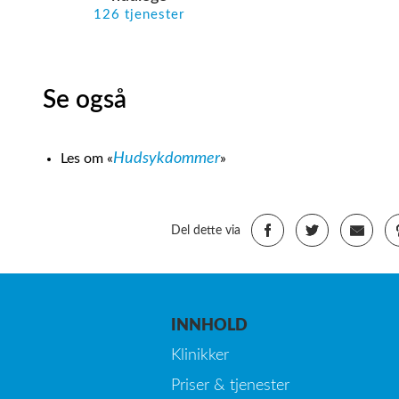
126 tjenester
Se også
Hudsykdommer
Les om «
»
Del dette via
INNHOLD
Klinikker
Priser & tjenester