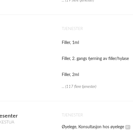
... (19 flere tjenester)
TJENESTER
Filler, 1ml
Filler, 2. gangs fjerning av filler/hylase
Filler, 2ml
... (117 flere tjenester)
TJENESTER
esenter
KKESTUA
Øyelege, Konsultasjon hos øyelege