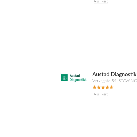
Vis i kart
Austad Diagnostik
Verksgata 54, STAVAN
Vis i kart