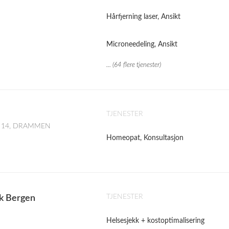
Hårfjerning laser, Ansikt
Microneedeling, Ansikt
... (64 flere tjenester)
TJENESTER
ate 14, DRAMMEN
Homeopat, Konsultasjon
TJENESTER
kk Bergen
Helsesjekk + kostoptimalisering