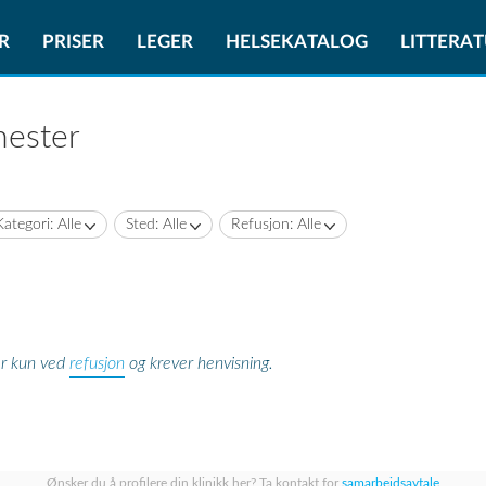
R
PRISER
LEGER
HELSEKATALOG
LITTERA
nester
Kategori: Alle
Sted: Alle
Refusjon: Alle
refusjon
er kun ved
og krever henvisning.
Ønsker du å profilere din klinikk her? Ta kontakt for
samarbeidsavtale