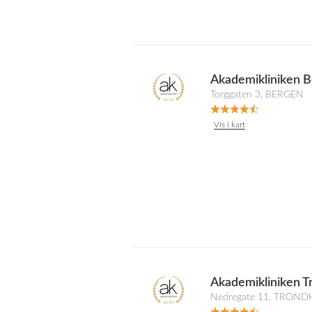
Akademikliniken B
Torggaten 3, BERGEN
Vis i kart
Akademikliniken T
Nedregate 11, TRON