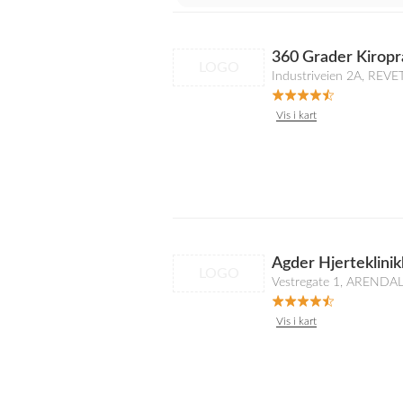
360 Grader Kiropr
LOGO
Industriveien 2A, REVE
Vis i kart
Agder Hjerteklinik
LOGO
Vestregate 1, ARENDA
Vis i kart