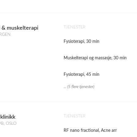
TJENESTER
i & muskelterapi
BERGEN
Fysioterapi, 30 min
Muskelterapi og massasje, 30 min
Fysioterapi, 45 min
... (5 flere tjenester)
TJENESTER
klinikk
9B, OSLO
RF nano fractional, Acne arr