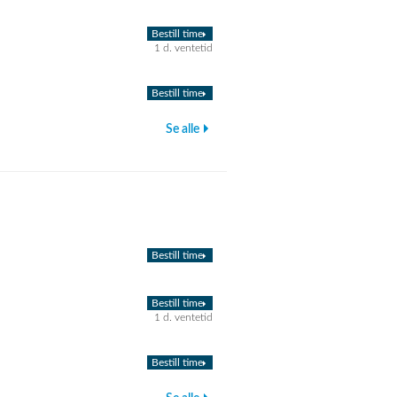
Bestill time
1 d. ventetid
Bestill time
Se alle
Bestill time
Bestill time
1 d. ventetid
Bestill time