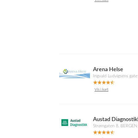
Arena Helse
Ingvald Ludvigsens g
Vis i kart
Austad Diagnosti
Strømgaten 8, BERGEN