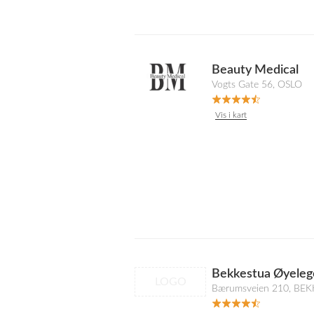
Beauty Medical
Vogts Gate 56, OSLO
Vis i kart
Bekkestua Øyeleg
LOGO
Bærumsveien 210, BE