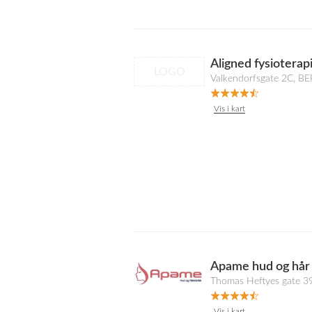
Aligned fysioterap
LOGO
Valkendorfsgate 2C, 
Vis i kart
Apame hud og hår 
Thomas Heftyes gate 3
Vis i kart