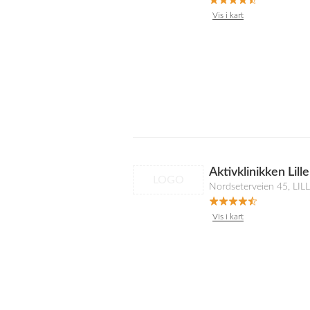
Vis i kart
Aktivklinikken Li
LOGO
Nordseterveien 45, L
Vis i kart