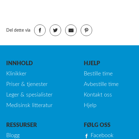
Del dette via
INNHOLD
HJELP
Klinikker
Bestille time
Priser & tjenester
Avbestille time
Leger & spesialister
Kontakt oss
Medisinsk litteratur
Hjelp
RESSURSER
FØLG OSS
Blogg
Facebook