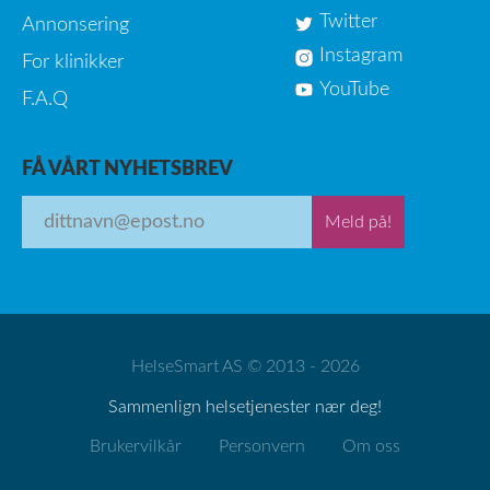
Twitter
Annonsering
Instagram
For klinikker
YouTube
F.A.Q
FÅ VÅRT NYHETSBREV
Meld på!
HelseSmart AS © 2013 - 2026
Sammenlign helsetjenester nær deg!
Brukervilkår
Personvern
Om oss