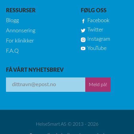
RESSURSER
FØLG OSS
Blogg
Facebook
Twitter
Annonsering
Instagram
For klinikker
YouTube
F.A.Q
FÅ VÅRT NYHETSBREV
Meld på!
HelseSmart AS © 2013 - 2026