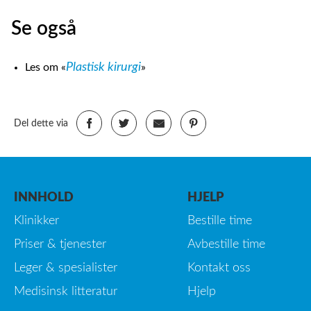
Se også
Plastisk kirurgi
Les om «
»
Del dette via
INNHOLD
HJELP
Klinikker
Bestille time
Priser & tjenester
Avbestille time
Leger & spesialister
Kontakt oss
Medisinsk litteratur
Hjelp