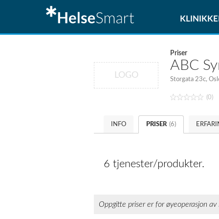
KLINIKKE
Priser
ABC Syn
LOGO
Storgata 23c, Osl
(0)
INFO
PRISER
(6)
ERFAR
6 tjenester/produkter.
Oppgitte priser er for øyeoperasjon av