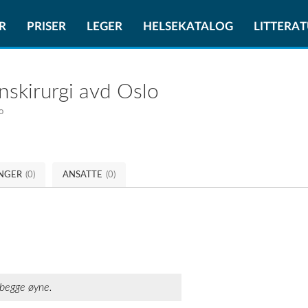
R
PRISER
LEGER
HELSEKATALOG
LITTERA
skirurgi avd Oslo
o
INGER
(0)
ANSATTE
(0)
 begge øyne.