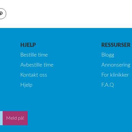
HJELP
RESSURSER
Bestille time
Blogg
Avbestille time
Annonsering
Kontakt oss
For klinikker
Hjelp
F.A.Q
Meld på!