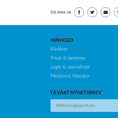
Del dette via
INNHOLD
Klinikker
Priser & tjenester
Leger & spesialister
Medisinsk litteratur
FÅ VÅRT NYHETSBREV