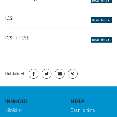
Bestill time
ICSI
Bestill time
ICSI + TESE
Bestill time
Del dette via
INNHOLD
HJELP
Klinikker
Bestille time