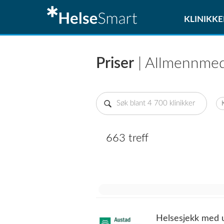
KLINIKKE
Priser
| Allmennmed
663 treff
Helsesjekk med u