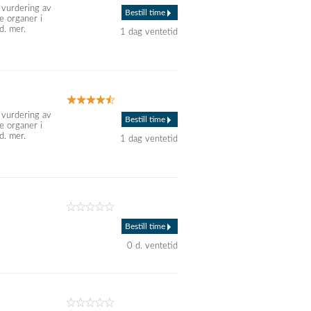
 vurdering av
Bestill time
re organer i
d. mer.
1 dag ventetid
 vurdering av
Bestill time
re organer i
d. mer.
1 dag ventetid
Bestill time
0 d. ventetid