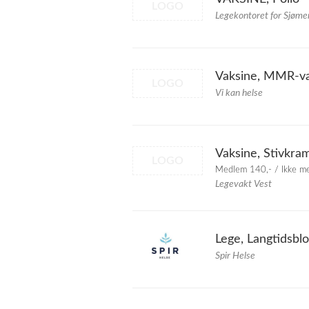
LOGO
Legekontoret for Sjøme
Vaksine, MMR-va
LOGO
Vi kan helse
Vaksine, Stivkra
LOGO
Medlem 140,- / Ikke m
Legevakt Vest
Lege, Langtidsbl
Spir Helse