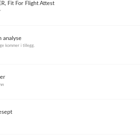
 Fit For Flight Attest
r
n analyse
ge kommer i tillegg.
er
nn
esept