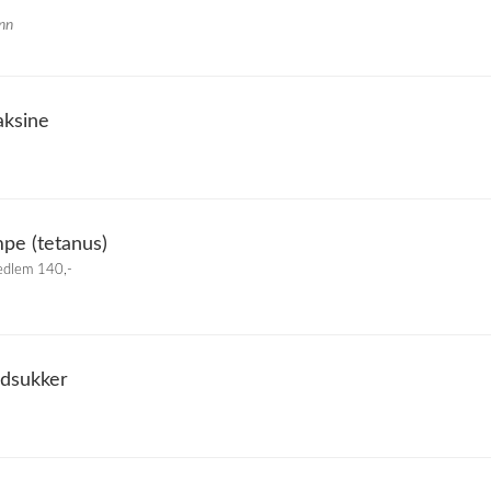
nn
ksine
mpe (tetanus)
edlem 140,-
odsukker