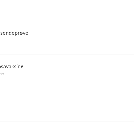
, sendeprøve
nsavaksine
nn