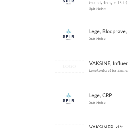
(+urindyrkning + 15 kr)
Spir Helse
Lege, Blodprøve
Spir Helse
VAKSINE, Influe
LOGO
Legekontoret for Sjøme
Lege, CRP
Spir Helse
VAKSINER, d/t