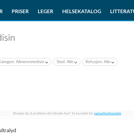
R
PRISER
LEGER
HELSEKATALOG
LITTERA
isin
Kategori: Allmennmedisin
Sted: Alle
Refusjon: Alle
Ønsker du å profilere din klinikk her? Ta kontakt for
samarbeidsavtale
ltralyd