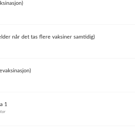
ksinasjon)
elder når det tas flere vaksiner samtidig)
revaksinasjon)
a 1
tor