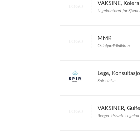
VAKSINE, Kolera
LOGO
Legekontoret for Sjøme
MMR
LOGO
Oslofjordklinikken
Lege, Konsultasj
Spir Helse
VAKSINER, Gulf
LOGO
Bergen Private Legekon