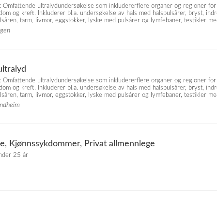
: Omfattende ultralydundersøkelse som inkludererflere organer og regioner for
kdom og kreft. Inkluderer bl.a. undersøkelse av hals med halspulsårer, bryst, ind
åren, tarm, livmor, eggstokker, lyske med pulsårer og lymfebaner, testikler me
rgen
ltralyd
: Omfattende ultralydundersøkelse som inkludererflere organer og regioner for
kdom og kreft. Inkluderer bl.a. undersøkelse av hals med halspulsårer, bryst, ind
åren, tarm, livmor, eggstokker, lyske med pulsårer og lymfebaner, testikler me
ondheim
ge, Kjønnssykdommer, Privat allmennlege
under 25 år