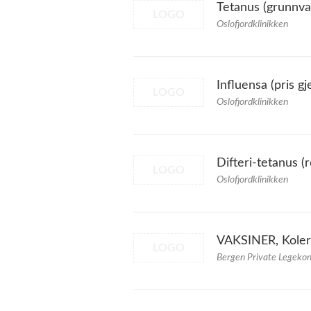
Tetanus (grunnva
LOGO
Oslofjordklinikken
Influensa (pris gj
LOGO
Oslofjordklinikken
Difteri-tetanus (
LOGO
Oslofjordklinikken
VAKSINER, Koler
LOGO
Bergen Private Legekon