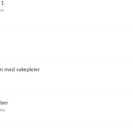
 1
nn
on med sykepleier
eber
tor