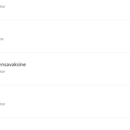
tor
nn
ensavaksine
tor
tor