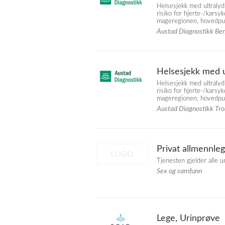
Helsesjekk med ultralyd
risiko for hjerte-/karsy
mageregionen, hovedpuls
Austad Diagnostikk Be
Helsesjekk med u
Helsesjekk med ultralyd
risiko for hjerte-/karsy
mageregionen, hovedpuls
Austad Diagnostikk Tr
Privat allmennle
LOGO
Tjenesten gjelder alle 
Sex og samfunn
Lege, Urinprøve