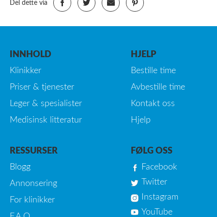
Del dette via
INNHOLD
HJELP
Klinikker
Bestille time
Priser & tjenester
Avbestille time
Leger & spesialister
Kontakt oss
Medisinsk litteratur
Hjelp
RESSURSER
FØLG OSS
Blogg
Facebook
Twitter
Annonsering
Instagram
For klinikker
YouTube
F.A.Q