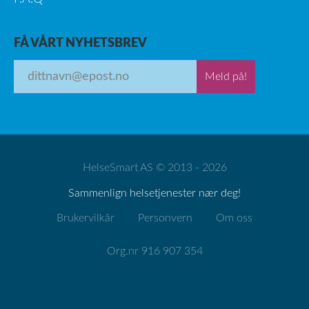
FÅ VÅRT NYHETSBREV
Meld på!
HelseSmart AS © 2013 - 2026
Sammenlign helsetjenester nær deg!
Brukervilkår
Personvern
Om oss
Org.nr 916 907 354