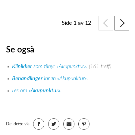
Side 1 av 12
Se også
Klinikker
som tilbyr «Akupunktur».
(161 treff)
Behandlinger
innen «Akupunktur».
Les om
«Akupunktur»
.
Del dette via