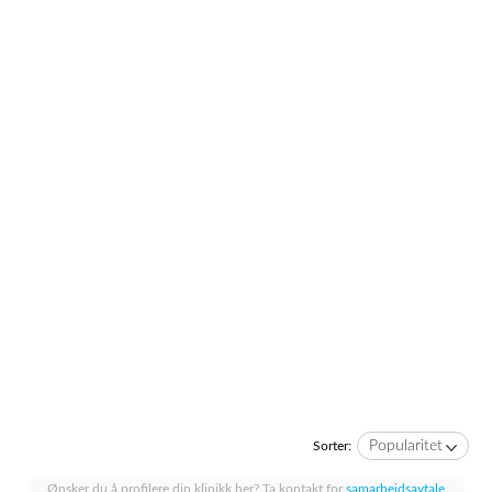
Popularitet
Sorter:
Ønsker du å profilere din klinikk her? Ta kontakt for
samarbeidsavtale