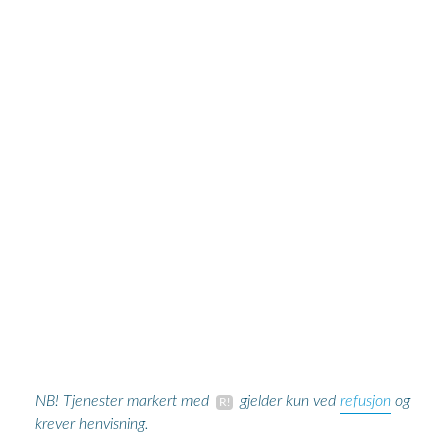
refusjon
NB! Tjenester markert med
gjelder kun ved
og
krever henvisning.