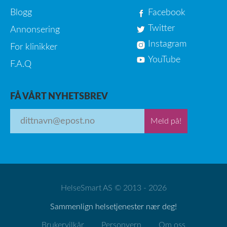
Blogg
Facebook
Twitter
Annonsering
Instagram
For klinikker
YouTube
F.A.Q
FÅ VÅRT NYHETSBREV
Meld på!
HelseSmart AS © 2013 - 2026
Sammenlign helsetjenester nær deg!
Brukervilkår
Personvern
Om oss