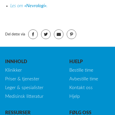
Les om
«Nevrologi»
.
Del dette via
INNHOLD
HJELP
Klinikker
Bestille time
Priser & tjenester
Avbestille time
Leger & spesialister
Kontakt oss
Medisinsk litteratur
Hjelp
RESSURSER
FØLG OSS