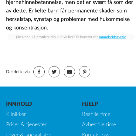
hjernehinnebetennelse, men det er svært få som dør
av dette. Enkelte barn får permanente skader som
hørselstap, synstap og problemer med hukommelse
og konsentrasjon.
Ønsker du å profilere din klinikk her? Ta kontakt for
samarbeidsavtale
Del dette via
INNHOLD
HJELP
Klinikker
Bestille time
Priser & tjenester
Avbestille time
Leger & spesialister
Kontakt oss