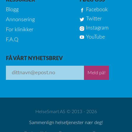
RESSURSER
FØLG OSS
Blogg
Facebook
Twitter
Annonsering
Instagram
For klinikker
YouTube
F.A.Q
FÅ VÅRT NYHETSBREV
Meld på!
HelseSmart AS © 2013 - 2026
Sammenlign helsetjenester nær deg!