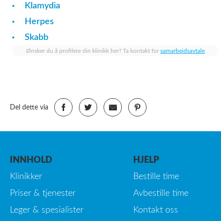
Klamydia
Herpes
Skabb
Ønsker du å profilere din klinikk her? Ta kontakt for
samarbeidsavtale
Del dette via
INNHOLD
HJELP
Klinikker
Bestille time
Priser & tjenester
Avbestille time
Leger & spesialister
Kontakt oss