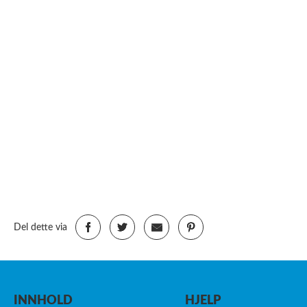
Del dette via
INNHOLD
HJELP