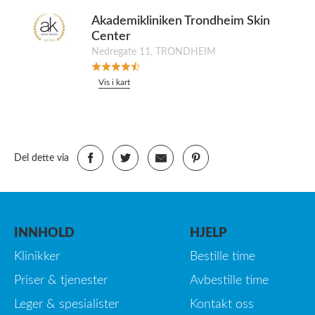
Akademikliniken Trondheim Skin
Center
Nedregate 11, TRONDHEIM
Vis i kart
Del dette via
INNHOLD
HJELP
Klinikker
Bestille time
Priser & tjenester
Avbestille time
Leger & spesialister
Kontakt oss