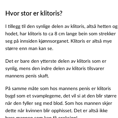
Hvor stor er klitoris?
I tillegg til den synlige delen av klitoris, altså hetten og
hodet, har klitoris to ca 8 cm lange bein som strekker
seg på innsiden kjønnsorganet. Klitoris er altså mye
større enn man kan se.
Det er bare den ytterste delen av klitoris som er
synlig, mens den indre delen av klitoris tilsvarer
mannens penis skaft.
På samme måte som hos mannens penis er klitoris
bygd som et svamplegeme, det vil si at den blir større
når den fyller seg med blod. Som hos mannen skjer
dette når kvinnen blir opphisset. Det er altså ikke