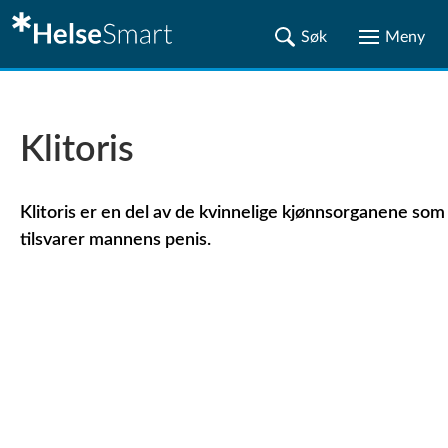
Klitoris
Klitoris er en del av de kvinnelige kjønnsorganene som
tilsvarer mannens penis.