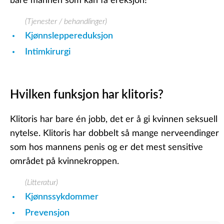
bare mannen som kan få ereksjon!
(Tjenester / behandlinger)
Kjønnsleppereduksjon
Intimkirurgi
Hvilken funksjon har klitoris?
Klitoris har bare én jobb, det er å gi kvinnen seksuell
nytelse. Klitoris har dobbelt så mange nerveendinger
som hos mannens penis og er det mest sensitive
området på kvinnekroppen.
(Litteratur)
Kjønnssykdommer
Prevensjon