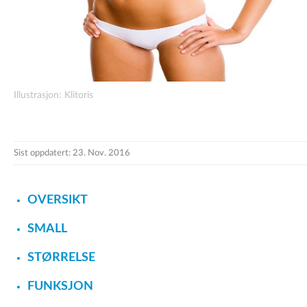
Illustrasjon: Klitoris
Sist oppdatert: 23. Nov. 2016
OVERSIKT
SMALL
STØRRELSE
FUNKSJON