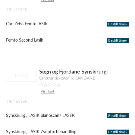
TJENESTER
Carl Zeiss FemtoLASIK
Bestill time
Femto Second Lasik
Bestill time
Sogn og Fjordane Synskirurgi
LOGO
Sørstrandsvegen 9, SANDANE
Vis i kart
TJENESTER
Synskirurgi, LASIK planoscan/ LASEK
Bestill time
Synskirurgi, LASIK Zyoptix behandling
Bestill time