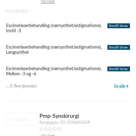
Vis i kart
TJENESTER
Escimerlaserbehandling (nærsynthet/astigmatisme),
Bestill time
Inntil -3
Escimerlaserbehandling (nærsynthet/astigmatisme),
Bestill time
Langsynthet
Escimerlaserbehandling (nærsynthet/astigmatisme),
Bestill time
Mellom -3 og -6
... (1 flere tjenester)
Se alle
Pmp-Synskirurgi
LOGO
Kongsgata 10, STAVANGER
Vis i kart