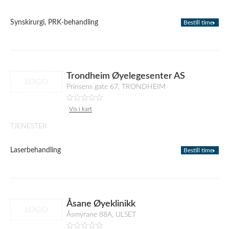
Synskirurgi, PRK-behandling
Bestill time
Trondheim Øyelegesenter AS
LOGO
Prinsens gate 67, TRONDHEIM
Vis i kart
TJENESTER
Laserbehandling
Bestill time
Åsane Øyeklinikk
LOGO
Åsmyrane 88A, ULSET