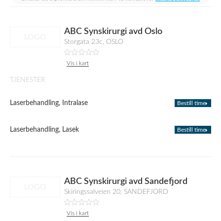
ABC Synskirurgi avd Oslo
LOGO
Storgata 23c, OSLO
Vis i kart
TJENESTER
Laserbehandling, Intralase
Bestill time
Laserbehandling, Lasek
Bestill time
ABC Synskirurgi avd Sandefjord
LOGO
Skiringssalveien 20, SANDEFJORD
Vis i kart