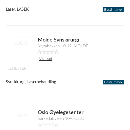
Laser, LASEK
Bestill time
Molde Synskirurgi
LOGO
Myrabakken 10-12, MOLDE
Vis i kart
TJENESTER
Synskirurgi, Laserbehandling
Bestill time
Oslo Øyelegesenter
LOGO
Sørkedalsveien 10A, OSLO