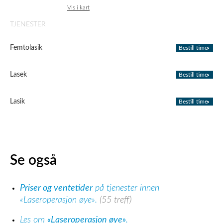
Vis i kart
TJENESTER
Femtolasik
Bestill time
Lasek
Bestill time
Lasik
Bestill time
Se også
Priser og ventetider
på tjenester innen
«Laseroperasjon øye».
(55 treff)
Les om
«Laseroperasjon øye»
.