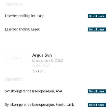
TJENESTER
Laserbehandling, Intralase
Bestill time
Laserbehandling, Lasek
Bestill time
Argus Syn
LOGO
Lillegrensen 5, OSLO
Vis i kart
TJENESTER
Synskorrigerende laseroperasjon, ASA
Bestill time
Synskorrigerende laseroperasjon, Femto Lasik
Bestill time