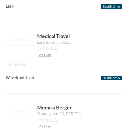
Lasik
Bestill time
Medical Travel
LOGO
Lørenfaret 3, OSLO
Vis i kart
TJENESTER
Wavefront Lasik
Bestill time
Memira Bergen
LOGO
Strandgaten 10, BERGEN
Vis i kart