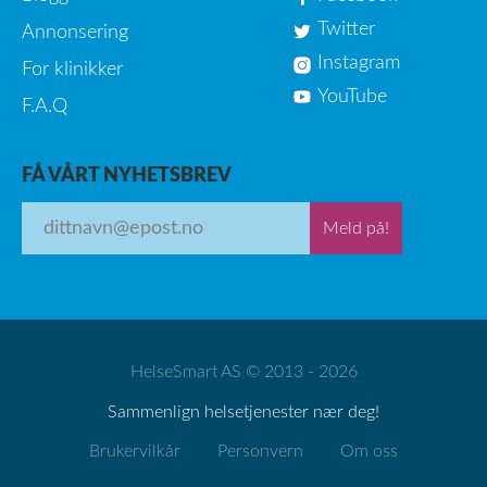
Twitter
Annonsering
Instagram
For klinikker
YouTube
F.A.Q
FÅ VÅRT NYHETSBREV
Meld på!
HelseSmart AS © 2013 - 2026
Sammenlign helsetjenester nær deg!
Brukervilkår
Personvern
Om oss