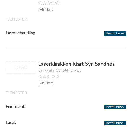
Vis i kart
TJENESTER
Laserbehandling
Bestill time
Laserklinikken Klart Syn Sandnes
LOGO
Langgata 13, SANDNES
Vis i kart
TJENESTER
Femtolasik
Bestill time
Lasek
Bestill time