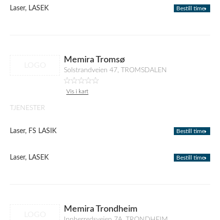
Laser, LASEK
Bestill time
Memira Tromsø
LOGO
Solstrandveien 47, TROMSDALEN
Vis i kart
TJENESTER
Laser, FS LASIK
Bestill time
Laser, LASEK
Bestill time
Memira Trondheim
LOGO
Innherredsveien 7A, TRONDHEIM