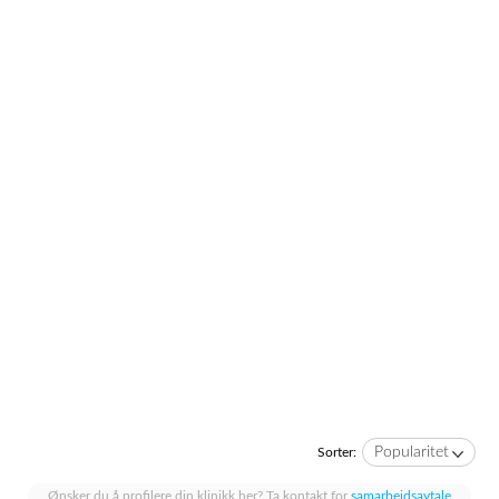
Popularitet
Sorter:
Ønsker du å profilere din klinikk her? Ta kontakt for
samarbeidsavtale