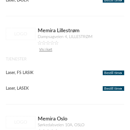
Laser, LASEK
Bestill time
Memira Lillestrøm
LOGO
Dampsagveien 4, LILLESTRØM
Vis i kart
TJENESTER
Laser, FS LASIK
Bestill time
Laser, LASEK
Bestill time
Memira Oslo
LOGO
Sørkedalsveien 10A, OSLO