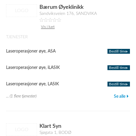
Bærum Øyeklinikk
LOGO
Sandviksveien 176, SANDVIKA
Vis i kart
TJENESTER
Laseroperasjoner øye, ASA
Bestill time
Laseroperasjoner øye, iLASIK
Bestill time
Laseroperasjoner øye, LASIK
Bestill time
... (1 flere tjenester)
Se alle
Klart Syn
LOGO
Sjøgata 1, BODØ