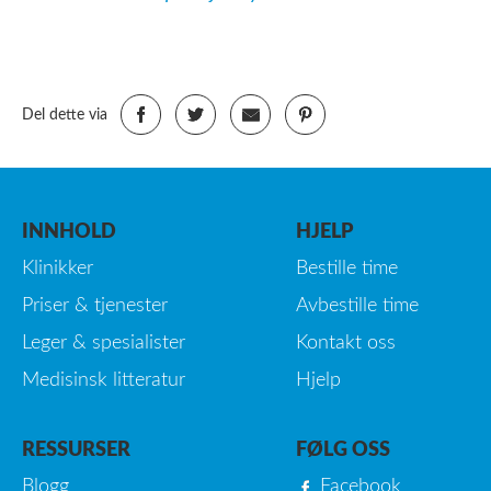
Del dette via
INNHOLD
HJELP
Klinikker
Bestille time
Priser & tjenester
Avbestille time
Leger & spesialister
Kontakt oss
Medisinsk litteratur
Hjelp
RESSURSER
FØLG OSS
Blogg
Facebook