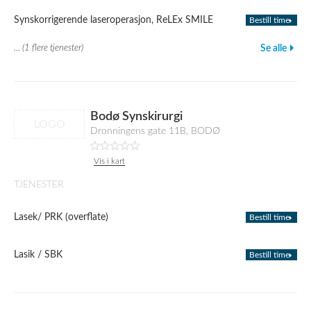
Synskorrigerende laseroperasjon, ReLEx SMILE
Bestill time
... (1 flere tjenester)
Se alle
Bodø Synskirurgi
LOGO
Dronningens gate 11B, BODØ
Vis i kart
TJENESTER
Lasek/ PRK (overflate)
Bestill time
Lasik / SBK
Bestill time