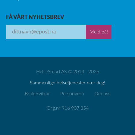
FÅ VÅRT NYHETSBREV
Meld på!
HelseSmart AS © 2013 - 2026
Sammenlign helsetjenester nær deg!
Brukervilkår
Personvern
Om oss
Org.nr 916 907 354