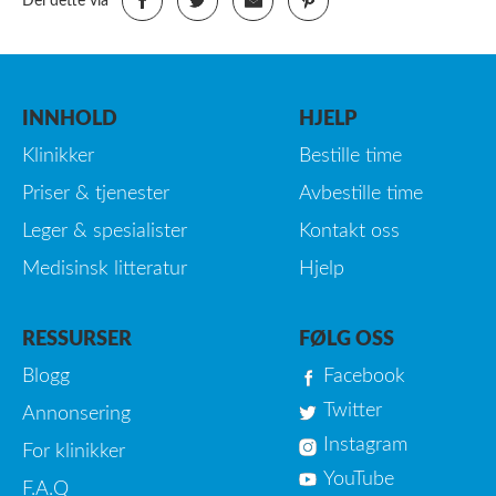
Del dette via
INNHOLD
HJELP
Klinikker
Bestille time
Priser & tjenester
Avbestille time
Leger & spesialister
Kontakt oss
Medisinsk litteratur
Hjelp
RESSURSER
FØLG OSS
Blogg
Facebook
Twitter
Annonsering
Instagram
For klinikker
YouTube
F.A.Q