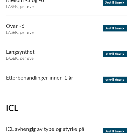
Mellom -3 og -6
Bestill time
LASEK, per øye
Over -6
Bestill time
LASEK, per øye
Langsynthet
Bestill time
LASEK, per øye
Etterbehandlinger innen 1 år
Bestill time
ICL
ICL avhengig av type og styrke på
Bestill time