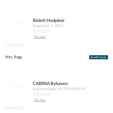
Bislett Hudpleie
LOGO
Brageveien 5, OSLO
Vis i kart
TJENESTER
Voks, Rygg
Bestill time
CABINA Byhaven
LOGO
Kjøpmannsgata 48, TRONDHEIM
Vis i kart
TJENESTER