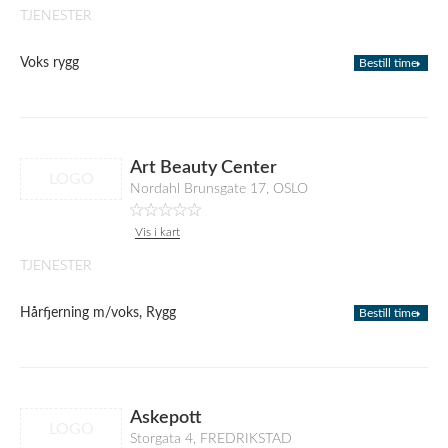
TJENESTER
Voks rygg
Bestill time
Art Beauty Center
LOGO
Nordahl Brunsgate 17, OSLO
Vis i kart
TJENESTER
Hårfjerning m/voks, Rygg
Bestill time
Askepott
LOGO
Storgata 4, FREDRIKSTAD