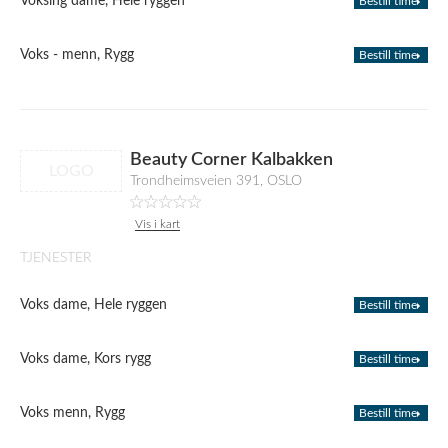
Voksing dame, Hele ryggen
Bestill time
Voks - menn, Rygg
Bestill time
Beauty Corner Kalbakken
LOGO
Trondheimsveien 391, OSLO
Vis i kart
TJENESTER
Voks dame, Hele ryggen
Bestill time
Voks dame, Kors rygg
Bestill time
Voks menn, Rygg
Bestill time