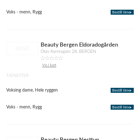
Voks - menn, Rygg
Bestill time
Beauty Bergen Eldoradogården
LOGO
Olav Kyrresgate 28, BERGEN
Vis i kart
TJENESTER
Voksing dame, Hele ryggen
Bestill time
Voks - menn, Rygg
Bestill time