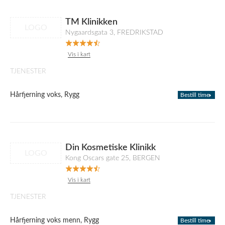
TM Klinikken
LOGO
Nygaardsgata 3, FREDRIKSTAD
Vis i kart
TJENESTER
Hårfjerning voks, Rygg
Bestill time
Din Kosmetiske Klinikk
LOGO
Kong Oscars gate 25, BERGEN
Vis i kart
TJENESTER
Hårfjerning voks menn, Rygg
Bestill time