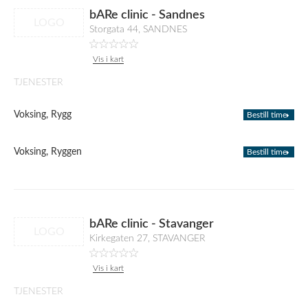
bARe clinic - Sandnes
LOGO
Storgata 44, SANDNES
Vis i kart
TJENESTER
Voksing, Rygg
Bestill time
Voksing, Ryggen
Bestill time
bARe clinic - Stavanger
LOGO
Kirkegaten 27, STAVANGER
Vis i kart
TJENESTER