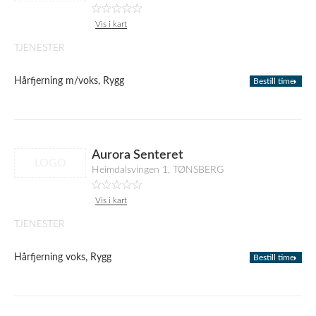
Vis i kart
TJENESTER
Hårfjerning m/voks, Rygg
Bestill time
Aurora Senteret
LOGO
Heimdalsvingen 1, TØNSBERG
Vis i kart
TJENESTER
Hårfjerning voks, Rygg
Bestill time