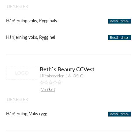
TJENESTER
Hårfjerning voks, Rygg halv
Bestill time
Hårfjerning voks, Rygg hel
Bestill time
Beth`s Beauty CCVest
LOGO
Lilleakerveien 16, OSLO
Vis i kart
TJENESTER
Hårfjerning, Voks rygg
Bestill time