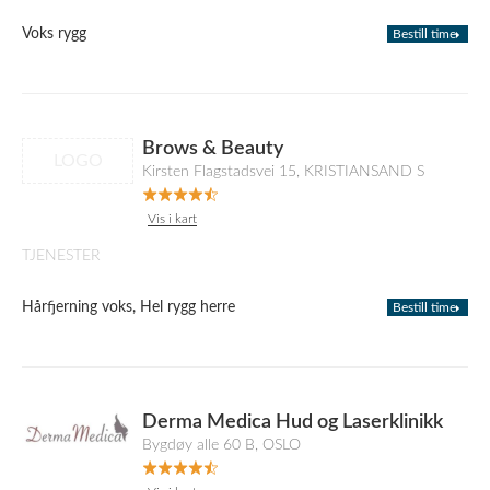
Voks rygg
Bestill time
Brows & Beauty
LOGO
Kirsten Flagstadsvei 15, KRISTIANSAND S
Vis i kart
TJENESTER
Hårfjerning voks, Hel rygg herre
Bestill time
Derma Medica Hud og Laserklinikk
Bygdøy alle 60 B, OSLO