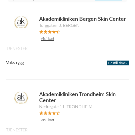
Akademikliniken Bergen Skin Center
Torggaten 3, BERGEN
Vis i kart
TJENESTER
Voks rygg
Bestill time
Akademikliniken Trondheim Skin
Center
Nedregate 11, TRONDHEIM
Vis i kart
TJENESTER