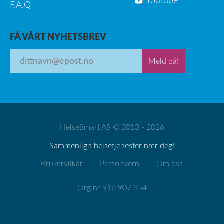
YouTube
F.A.Q
FÅ VÅRT NYHETSBREV
Meld på!
HelseSmart AS © 2013 - 2026
Sammenlign helsetjenester nær deg!
Brukervilkår
Personvern
Om oss
Org.nr 916 907 354