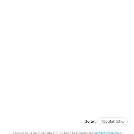
Popularitet
Sorter:
Ønsker du å profilere din klinikk her? Ta kontakt for
samarbeidsavtale