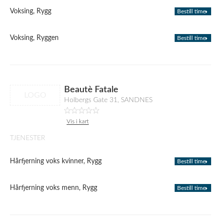
Voksing, Rygg
Bestill time
Voksing, Ryggen
Bestill time
Beautè Fatale
LOGO
Holbergs Gate 31, SANDNES
Vis i kart
TJENESTER
Hårfjerning voks kvinner, Rygg
Bestill time
Hårfjerning voks menn, Rygg
Bestill time