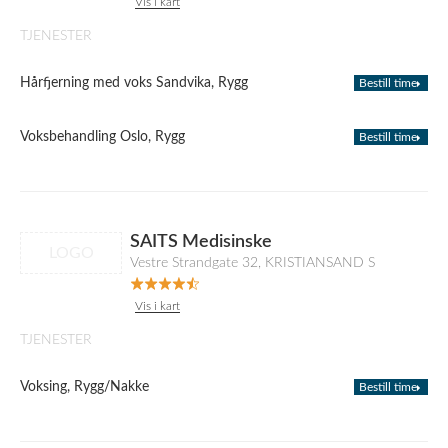
Vis i kart
TJENESTER
Hårfjerning med voks Sandvika, Rygg
Bestill time
Voksbehandling Oslo, Rygg
Bestill time
SAITS Medisinske
LOGO
Vestre Strandgate 32, KRISTIANSAND S
Vis i kart
TJENESTER
Voksing, Rygg/Nakke
Bestill time