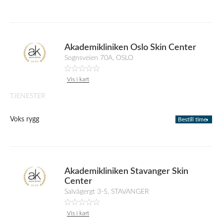
Akademikliniken Oslo Skin Center
Sognsveien 70A, OSLO
Vis i kart
TJENESTER
Voks rygg
Bestill time
Akademikliniken Stavanger Skin
Center
Salvågergt 3-5, STAVANGER
Vis i kart