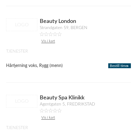
Beauty London
LOGO
Strandgaten 59, BERGEN
Vis i kart
TJENESTER
Hårfjerning voks, Rygg (menn)
Bestill time
Beauty Spa Klinikk
LOGO
Agentgaten 5, FREDRIKSTAD
Vis i kart
TJENESTER