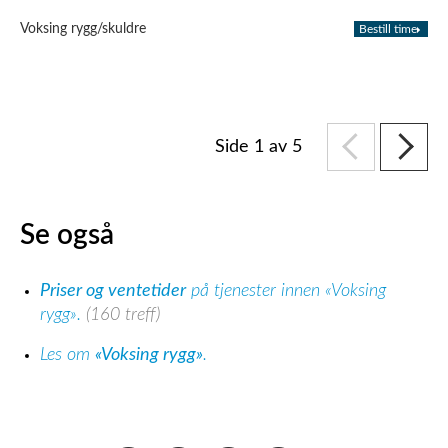
Voksing rygg/skuldre
Bestill time
Side 1 av 5
Se også
Priser og ventetider
på tjenester innen «Voksing
rygg».
(160 treff)
Les om
«Voksing rygg»
.