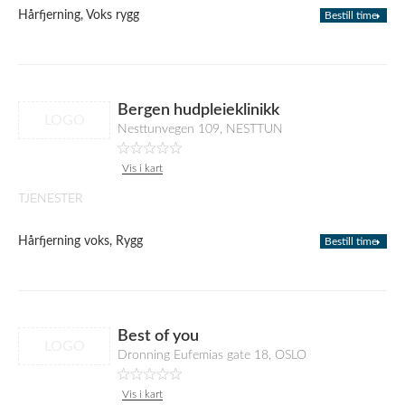
Hårfjerning, Voks rygg
Bestill time
Bergen hudpleieklinikk
LOGO
Nesttunvegen 109, NESTTUN
Vis i kart
TJENESTER
Hårfjerning voks, Rygg
Bestill time
Best of you
LOGO
Dronning Eufemias gate 18, OSLO
Vis i kart