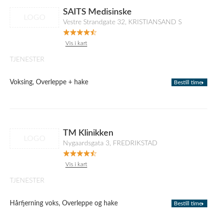
SAITS Medisinske
LOGO
Vestre Strandgate 32, KRISTIANSAND S
Vis i kart
TJENESTER
Voksing, Overleppe + hake
Bestill time
TM Klinikken
LOGO
Nygaardsgata 3, FREDRIKSTAD
Vis i kart
TJENESTER
Hårfjerning voks, Overleppe og hake
Bestill time