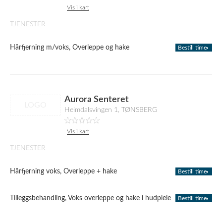
Vis i kart
TJENESTER
Hårfjerning m/voks, Overleppe og hake
Bestill time
Aurora Senteret
LOGO
Heimdalsvingen 1, TØNSBERG
Vis i kart
TJENESTER
Hårfjerning voks, Overleppe + hake
Bestill time
Tilleggsbehandling, Voks overleppe og hake i hudpleie
Bestill time