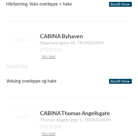
Hårfjerning, Voks overleppe + hake
Bestill time
CABINA Byhaven
LOGO
Kjøpmannsgata 48, TRONDHEIM
Vis i kart
TJENESTER
Voksing overleppe og hake
Bestill time
CABINA Thomas Angellsgate
LOGO
Thomas Angells gate 5, TRONDHEIM
Vis i kart