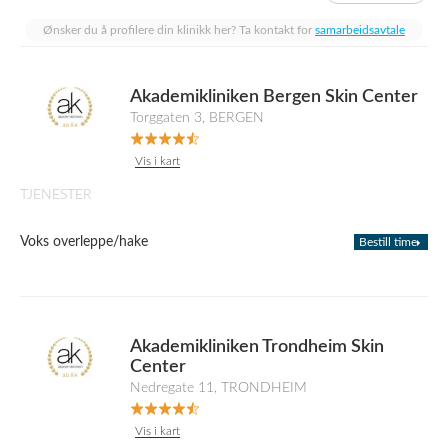
Ønsker du å profilere din klinikk her? Ta kontakt for
samarbeidsavtale
Akademikliniken Bergen Skin Center
Torggaten 3, BERGEN
Vis i kart
TJENESTER
Voks overleppe/hake
Bestill time
Akademikliniken Trondheim Skin
Center
Nedregate 11, TRONDHEIM
Vis i kart