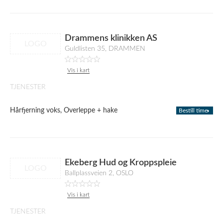
Drammens klinikken AS
LOGO
Guldlisten 35, DRAMMEN
Vis i kart
TJENESTER
Hårfjerning voks, Overleppe + hake
Bestill time
Ekeberg Hud og Kroppspleie
LOGO
Ballplassveien 2, OSLO
Vis i kart
TJENESTER