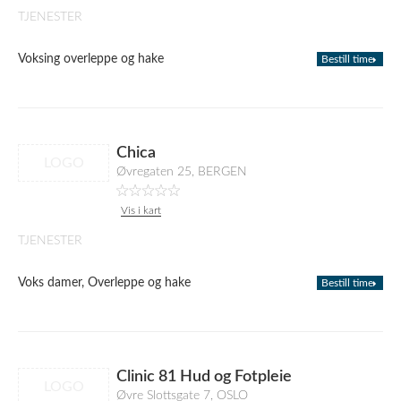
TJENESTER
Voksing overleppe og hake
Bestill time
Chica
LOGO
Øvregaten 25, BERGEN
Vis i kart
TJENESTER
Voks damer, Overleppe og hake
Bestill time
Clinic 81 Hud og Fotpleie
LOGO
Øvre Slottsgate 7, OSLO