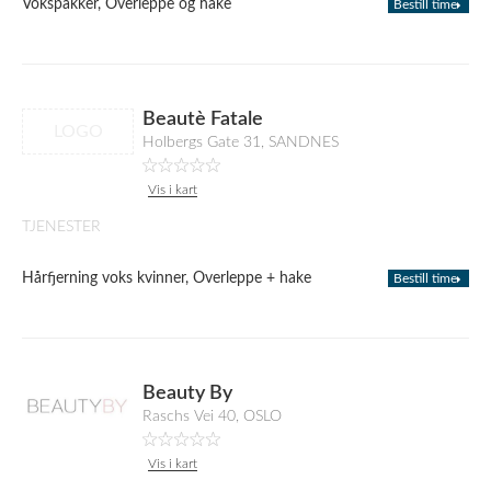
Vokspakker, Overleppe og hake
Bestill time
Beautè Fatale
LOGO
Holbergs Gate 31, SANDNES
Vis i kart
TJENESTER
Hårfjerning voks kvinner, Overleppe + hake
Bestill time
Beauty By
Raschs Vei 40, OSLO
Vis i kart