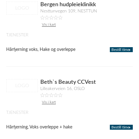
Bergen hudpleieklinikk
LOGO
Nesttunvegen 109, NESTTUN
Vis i kart
TJENESTER
Hårfjerning voks, Hake og overleppe
Bestill time
Beth`s Beauty CCVest
LOGO
Lilleakerveien 16, OSLO
Vis i kart
TJENESTER
Hårfjerning, Voks overleppe + hake
Bestill time