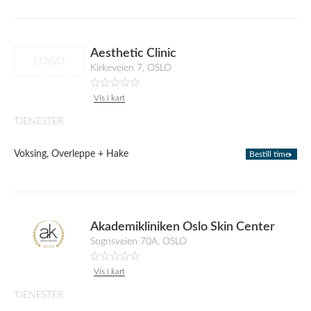
Aesthetic Clinic
LOGO
Kirkeveien 7, OSLO
Vis i kart
TJENESTER
Voksing, Overleppe + Hake
Bestill time
Akademikliniken Oslo Skin Center
Sognsveien 70A, OSLO
Vis i kart
TJENESTER