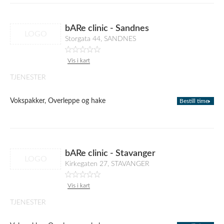
bARe clinic - Sandnes
LOGO
Storgata 44, SANDNES
Vis i kart
TJENESTER
Vokspakker, Overleppe og hake
Bestill time
bARe clinic - Stavanger
LOGO
Kirkegaten 27, STAVANGER
Vis i kart
TJENESTER