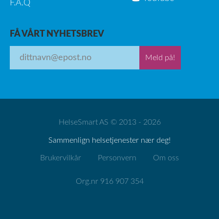
F.A.Q
FÅ VÅRT NYHETSBREV
Meld på!
HelseSmart AS © 2013 - 2026
Sammenlign helsetjenester nær deg!
Brukervilkår
Personvern
Om oss
Org.nr 916 907 354