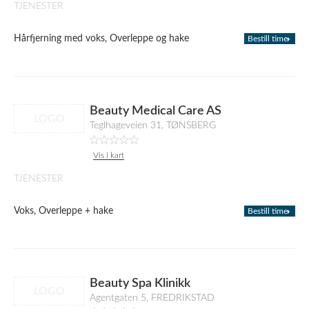
TJENESTER
Hårfjerning med voks, Overleppe og hake
Bestill time
Beauty Medical Care AS
LOGO
Teglhageveien 31, TØNSBERG
Vis i kart
TJENESTER
Voks, Overleppe + hake
Bestill time
Beauty Spa Klinikk
LOGO
Agentgaten 5, FREDRIKSTAD