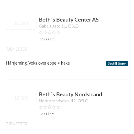
Beth`s Beauty Center AS
LOGO
Gabels gate 11, OSLO
Vis i kart
TJENESTER
Hårfjerning, Voks overleppe + hake
Bestill time
Beth`s Beauty Nordstrand
LOGO
Nordstrandveien 42, OSLO
Vis i kart
TJENESTER