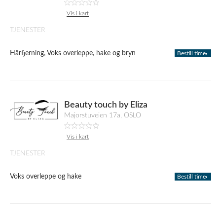
Vis i kart
TJENESTER
Hårfjerning, Voks overleppe, hake og bryn
Bestill time
Beauty touch by Eliza
Majorstuveien 17a, OSLO
Vis i kart
TJENESTER
Voks overleppe og hake
Bestill time