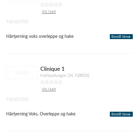
Vis i kart
TJENESTER
Hårfjerning voks overleppe og hake
Bestill time
Clinique 1
LOGO
Hafstadvegen 34, FØRDE
Vis i kart
TJENESTER
Hårfjerning Voks, Overleppe og hake
Bestill time