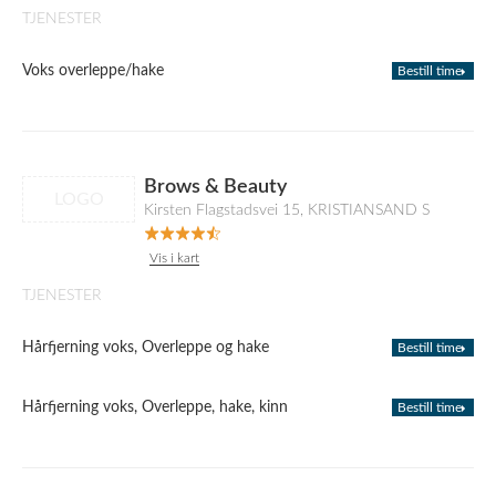
TJENESTER
Voks overleppe/hake
Bestill time
Brows & Beauty
LOGO
Kirsten Flagstadsvei 15, KRISTIANSAND S
Vis i kart
TJENESTER
Hårfjerning voks, Overleppe og hake
Bestill time
Hårfjerning voks, Overleppe, hake, kinn
Bestill time