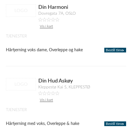
Din Harmoni
LOGO
Dovregata 7A, OSLO
Vis i kart
TJENESTER
Hårfjerning voks dame, Overleppe og hake
Bestill time
Din Hud Askøy
LOGO
Kleppestø Kai 5, KLEPPESTØ
Vis i kart
TJENESTER
Hårfjerning med voks, Overleppe & hake
Bestill time