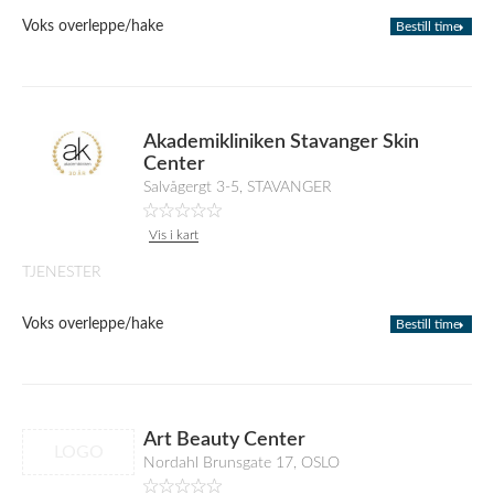
Voks overleppe/hake
Bestill time
Akademikliniken Stavanger Skin
Center
Salvågergt 3-5, STAVANGER
Vis i kart
TJENESTER
Voks overleppe/hake
Bestill time
Art Beauty Center
LOGO
Nordahl Brunsgate 17, OSLO