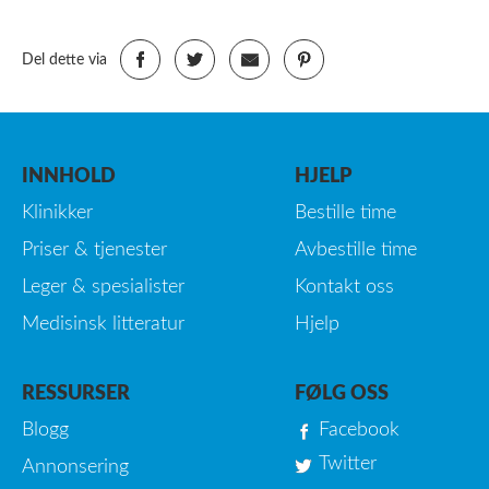
Del dette via
INNHOLD
HJELP
Klinikker
Bestille time
Priser & tjenester
Avbestille time
Leger & spesialister
Kontakt oss
Medisinsk litteratur
Hjelp
RESSURSER
FØLG OSS
Blogg
Facebook
Twitter
Annonsering