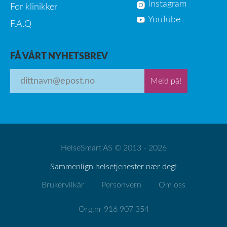
Instagram
For klinikker
YouTube
F.A.Q
FÅ VÅRT NYHETSBREV
Meld på!
HelseSmart AS © 2013 - 2026
Sammenlign helsetjenester nær deg!
Brukervilkår
Personvern
Om oss
Org.nr 916 907 354