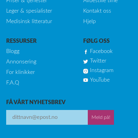
Priser & tjenester
Avbestille time
Leger & spesialister
Kontakt oss
Medisinsk litteratur
Hjelp
RESSURSER
FØLG OSS
Blogg
Facebook
Twitter
Annonsering
Instagram
For klinikker
YouTube
F.A.Q
FÅ VÅRT NYHETSBREV
Meld på!