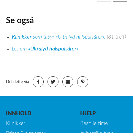
Se også
Klinikker
som tilbyr «Ultralyd halspulsårer».
(81 treff)
Les om
«Ultralyd halspulsårer»
.
Del dette via
INNHOLD
HJELP
Klinikker
Bestille time