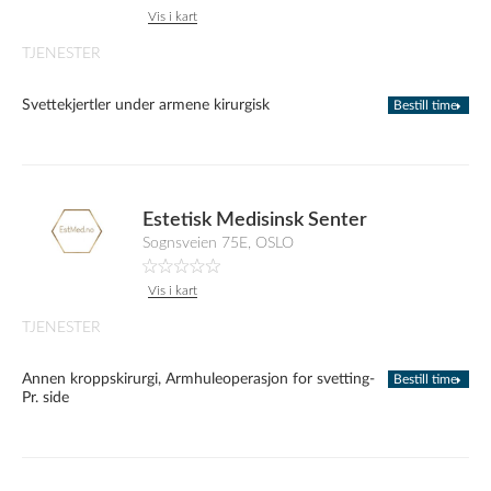
Vis i kart
TJENESTER
Svettekjertler under armene kirurgisk
Bestill time
Estetisk Medisinsk Senter
Sognsveien 75E, OSLO
Vis i kart
TJENESTER
Annen kroppskirurgi, Armhuleoperasjon for svetting-
Bestill time
Pr. side