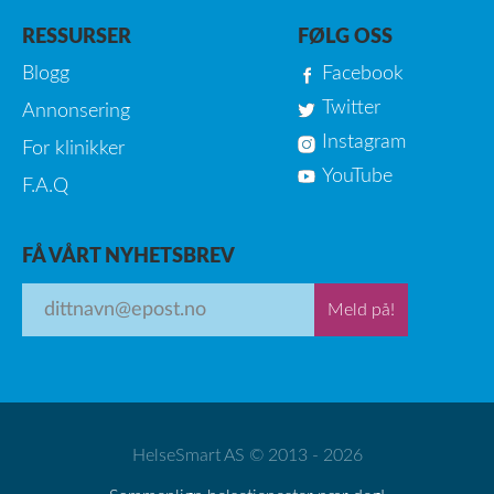
RESSURSER
FØLG OSS
Blogg
Facebook
Twitter
Annonsering
Instagram
For klinikker
YouTube
F.A.Q
FÅ VÅRT NYHETSBREV
Meld på!
HelseSmart AS © 2013 - 2026