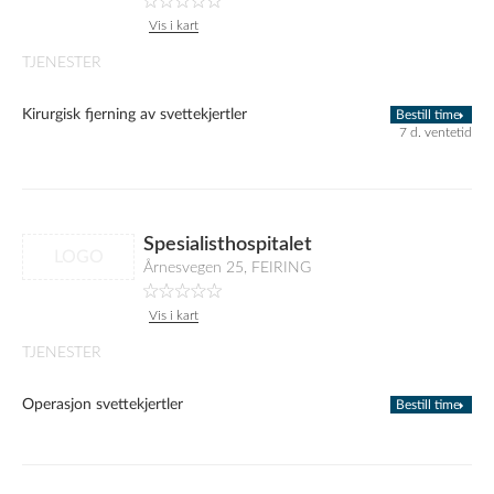
Vis i kart
TJENESTER
Kirurgisk fjerning av svettekjertler
Bestill time
7 d. ventetid
Spesialisthospitalet
LOGO
Årnesvegen 25, FEIRING
Vis i kart
TJENESTER
Operasjon svettekjertler
Bestill time