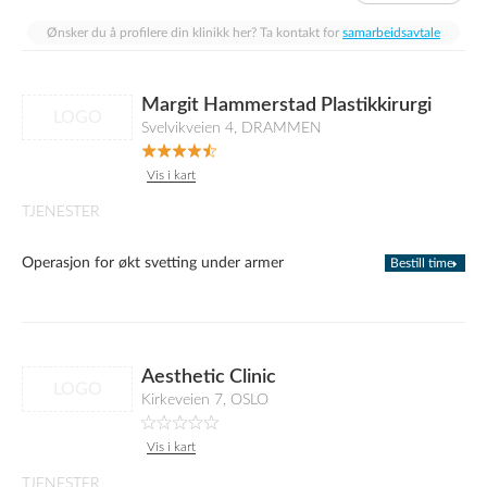
Ønsker du å profilere din klinikk her? Ta kontakt for
samarbeidsavtale
Margit Hammerstad Plastikkirurgi
LOGO
Svelvikveien 4, DRAMMEN
Vis i kart
TJENESTER
Operasjon for økt svetting under armer
Bestill time
Aesthetic Clinic
LOGO
Kirkeveien 7, OSLO
Vis i kart
TJENESTER