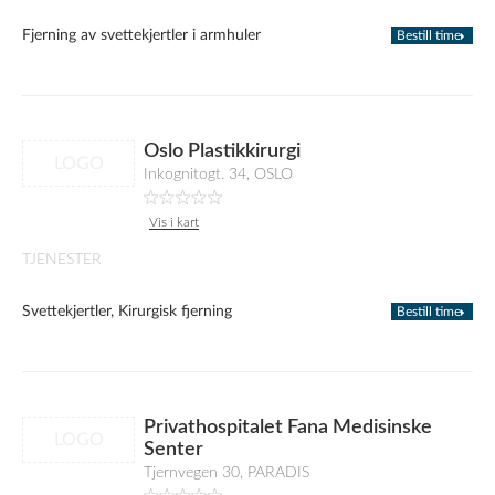
Fjerning av svettekjertler i armhuler
Bestill time
Oslo Plastikkirurgi
LOGO
Inkognitogt. 34, OSLO
Vis i kart
TJENESTER
Svettekjertler, Kirurgisk fjerning
Bestill time
Privathospitalet Fana Medisinske
LOGO
Senter
Tjernvegen 30, PARADIS