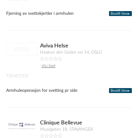
Fjerning av svettekjertler i armhulen
Bestill time
Aviva Helse
LOGO
Haakon den Godes vei 14, OSLO
Vis i kart
TJENESTER
Armhuleoperasjon for svetting pr side
Bestill time
Clinique Bellevue
Muségaten 18, STAVANGER