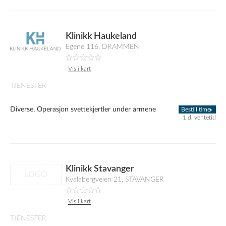
Klinikk Haukeland
Egene 116, DRAMMEN
Vis i kart
TJENESTER
Diverse, Operasjon svettekjertler under armene
Bestill time
1 d. ventetid
Klinikk Stavanger
LOGO
Kvalabergveien 21, STAVANGER
Vis i kart
TJENESTER