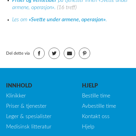
Priser og ventetider
på tjenester innen «Svette under
armene, operasjon».
(16 treff)
Les om
«Svette under armene, operasjon»
.
Del dette via
INNHOLD
HJELP
Klinikker
Bestille time
Priser & tjenester
Avbestille time
Leger & spesialister
Kontakt oss
Medisinsk litteratur
Hjelp