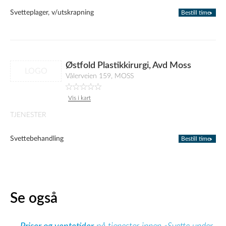
Svetteplager, v/utskrapning
Bestill time
Østfold Plastikkirurgi, Avd Moss
LOGO
Vålerveien 159, MOSS
Vis i kart
TJENESTER
Svettebehandling
Bestill time
Se også