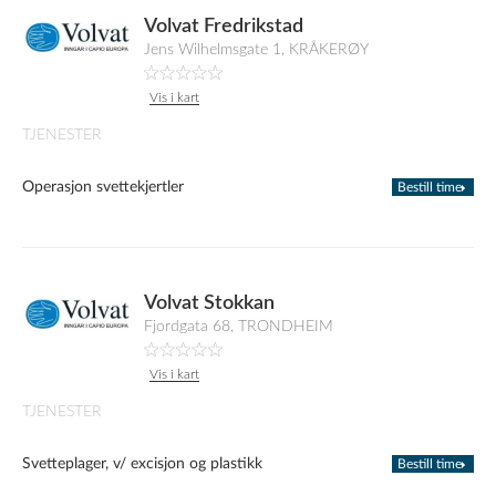
Volvat Fredrikstad
Jens Wilhelmsgate 1, KRÅKERØY
Vis i kart
TJENESTER
Operasjon svettekjertler
Bestill time
Volvat Stokkan
Fjordgata 68, TRONDHEIM
Vis i kart
TJENESTER
Svetteplager, v/ excisjon og plastikk
Bestill time