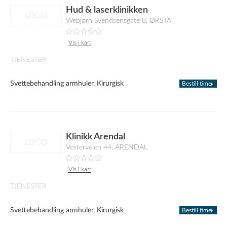
Hud & laserklinikken
LOGO
Webjørn Svendsensgate 8, ØRSTA
Vis i kart
TJENESTER
Svettebehandling armhuler, Kirurgisk
Bestill time
Klinikk Arendal
LOGO
Vesterveien 44, ARENDAL
Vis i kart
TJENESTER
Svettebehandling armhuler, Kirurgisk
Bestill time