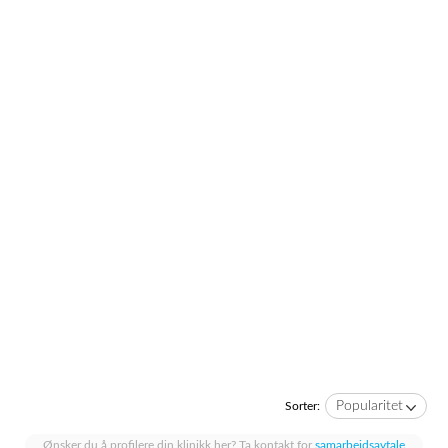
Popularitet
Sorter:
Ønsker du å profilere din klinikk her? Ta kontakt for
samarbeidsavtale