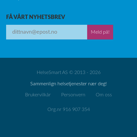
FÅ VÅRT NYHETSBREV
Meld på!
HelseSmart AS © 2013 - 2026
Sammenlign helsetjenester nær deg!
Brukervilkår
Personvern
Om oss
Org.nr 916 907 354