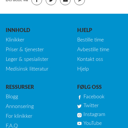
Del dette via
INNHOLD
HJELP
Klinikker
Bestille time
Priser & tjenester
Avbestille time
Leger & spesialister
Kontakt oss
Medisinsk litteratur
Hjelp
RESSURSER
FØLG OSS
Blogg
Facebook
Twitter
Annonsering
Instagram
For klinikker
YouTube
F.A.Q