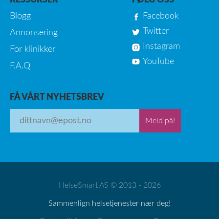
RESSURSER
FØLG OSS
Blogg
Facebook
Twitter
Annonsering
Instagram
For klinikker
YouTube
F.A.Q
FÅ VÅRT NYHETSBREV
Meld på!
HelseSmart AS © 2013 - 2026
Sammenlign helsetjenester nær deg!