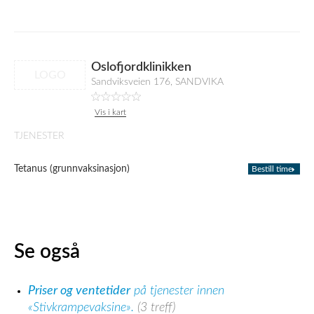
Oslofjordklinikken
LOGO
Sandviksveien 176, SANDVIKA
Vis i kart
TJENESTER
Tetanus (grunnvaksinasjon)
Bestill time
Se også
Priser og ventetider
på tjenester innen
«Stivkrampevaksine».
(3 treff)