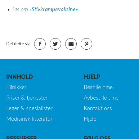
Les om
«Stivkrampevaksine»
.
Del dette via
INNHOLD
HJELP
Klinikker
Bestille time
Priser & tjenester
Avbestille time
Leger & spesialister
Kontakt oss
Medisinsk litteratur
Hjelp