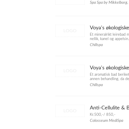
Spa Spa by Mikkelborg,
Voya's økologisk
LOGO
Et mineralrikt leirebad 
nellik, kanel og appelsi
Chillspa
Voya's økologis
LOGO
Et aromatisk bad beriket
annen behandling, da det
Chillspa
Anti-Cellulite &
LOGO
Kr.500,-/ 850,-
Colosseum MediSpa