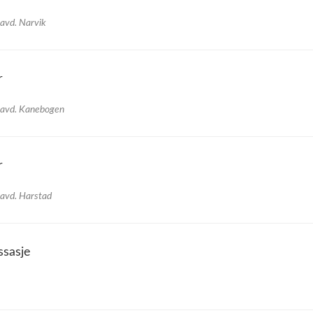
 avd. Narvik
r
 avd. Kanebogen
r
 avd. Harstad
ssasje