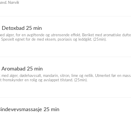
 avd. Narvik
e Detoxbad 25 min
med alger, for en avgiftende og utrensende effekt. Beriket med aromatiske dufter
n. Spesielt egnet for de med eksem, psoriasis og leddgikt. (25min).
ke Aromabad 25 min
 med alger, dødehavssalt, mandarin, sitron, lime og nellik. Utmerket før en massa
 fremskynder en rolig og avslappet tilstand. (25min).
 Bindevevsmassasje 25 min