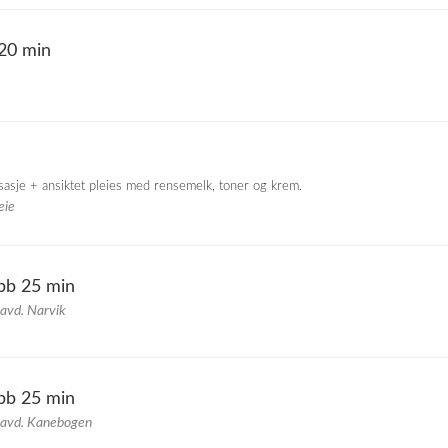
20 min
asje + ansiktet pleies med rensemelk, toner og krem.
eie
bb 25 min
 avd. Narvik
bb 25 min
 avd. Kanebogen