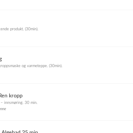
ende produkt. (30min).
g
roppsmaske og varmeteppe. (30min).
Ren kropp
 – innsmøring. 30 min.
enne
e Algebad 25 min