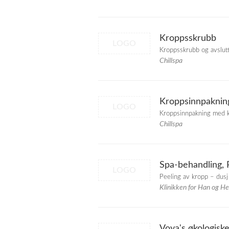
Kroppsskrubb
LOGO
Kroppsskrubb og avslutt
Chillspa
Kroppsinnpaknin
LOGO
Kroppsinnpakning med k
Chillspa
Spa-behandling, 
LOGO
Peeling av kropp – dusj
Klinikken for Han og H
Voya's økologisk