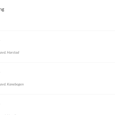
ng
r
 avd. Harstad
r
 avd. Kanebogen
r