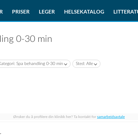
R
PRISER
LEGER
HELSEKATALOG
LITTERA
ling 0-30 min
Kategori: Spa behandling 0-30 min
Sted: Alle
Ønsker du å profilere din klinikk her? Ta kontakt for
samarbeidsavtale
r