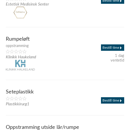
Bestill time
Estetisk Medisinsk Senter
Rumpeløft
oppstramming
Bestill time
1 dag
Klinikk Haukeland
ventetid
Seteplastikk
Bestill time
Plastikkirurg1
Oppstramming utside lår/rumpe