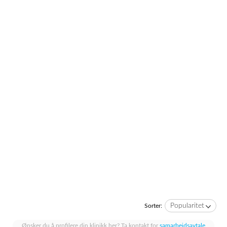
Popularitet
Sorter:
Ønsker du å profilere din klinikk her? Ta kontakt for
samarbeidsavtale