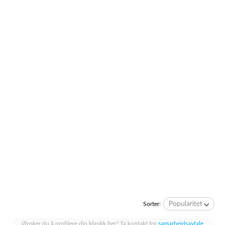
Popularitet
Sorter:
Ønsker du å profilere din klinikk her? Ta kontakt for
samarbeidsavtale