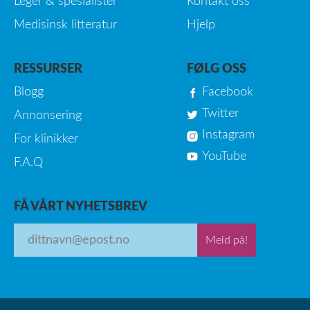
Leger & spesialister
Kontakt oss
Medisinsk litteratur
Hjelp
RESSURSER
FØLG OSS
Blogg
Facebook
Twitter
Annonsering
Instagram
For klinikker
YouTube
F.A.Q
FÅ VÅRT NYHETSBREV
Meld på!