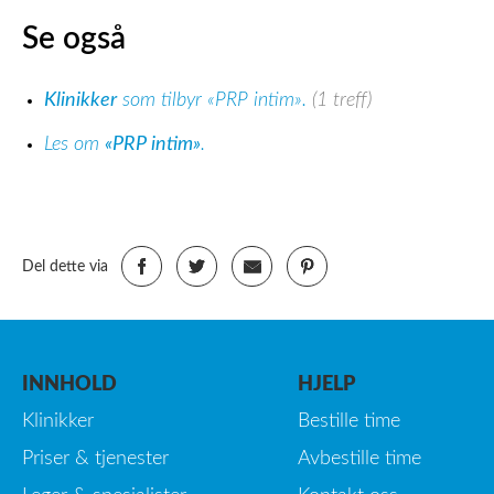
Se også
Klinikker
som tilbyr «PRP intim».
(1 treff)
Les om
«PRP intim»
.
Del dette via
INNHOLD
HJELP
Klinikker
Bestille time
Priser & tjenester
Avbestille time