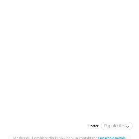
Popularitet
Sorter:
Ønsker du å profilere din klinikk her? Ta kontakt for
samarbeidsavtale