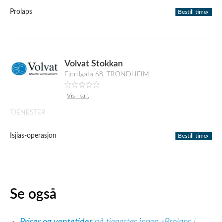
Prolaps
Bestill time
Volvat Stokkan
Fjordgata 68, TRONDHEIM
Vis i kart
TJENESTER
Isjias-operasjon
Bestill time
Se også