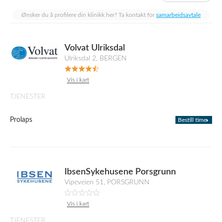
Ønsker du å profilere din klinikk her? Ta kontakt for
samarbeidsavtale
Volvat Ulriksdal
Ulriksdal 2, BERGEN
Vis i kart
TJENESTER
Prolaps
Bestill time
IbsenSykehusene Porsgrunn
Vipeveien 51, PORSGRUNN
Vis i kart
TJENESTER