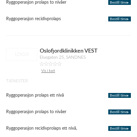
Ryggoperasjon prolaps to nivåer
Bestill time
Ryggoperasjon recidivprolaps
Bestill time
Oslofjordklinikken VEST
LOGO
Elvegaten 25, SANDNES
Vis i kart
TJENESTER
Ryggoperasjon prolaps ett nivå
Bestill time
Ryggoperasjon prolaps to nivåer
Bestill time
Ryggoperasjon recidivprolaps ett nivå,
Bestill time