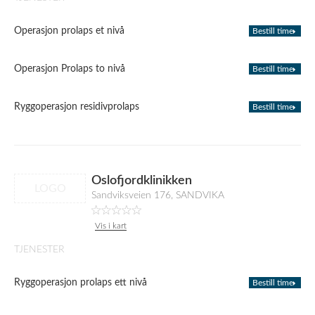
Operasjon prolaps et nivå
Bestill time
Operasjon Prolaps to nivå
Bestill time
Ryggoperasjon residivprolaps
Bestill time
Oslofjordklinikken
LOGO
Sandviksveien 176, SANDVIKA
Vis i kart
TJENESTER
Ryggoperasjon prolaps ett nivå
Bestill time