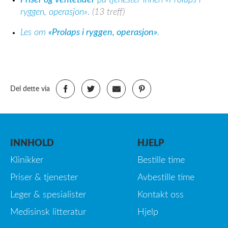
Priser og ventetider
på tjenester innen «Prolaps i
ryggen, operasjon».
(13 treff)
Les om
«Prolaps i ryggen, operasjon»
.
Del dette via
INNHOLD
HJELP
Klinikker
Bestille time
Priser & tjenester
Avbestille time
Leger & spesialister
Kontakt oss
Medisinsk litteratur
Hjelp