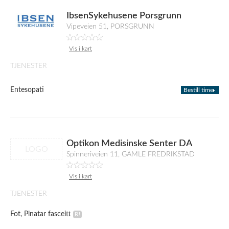
IbsenSykehusene Porsgrunn
Vipeveien 51, PORSGRUNN
Vis i kart
TJENESTER
Entesopati
Bestill time
Optikon Medisinske Senter DA
LOGO
Spinneriveien 11, GAMLE FREDRIKSTAD
Vis i kart
TJENESTER
Fot, Plnatar fasceitt