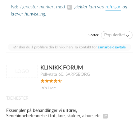
refusjon
NB! Tjenester markert med
gjelder kun ved
og
krever henvisning.
Popularitet
Sorter:
Ønsker du å profilere din klinikk her? Ta kontakt for
samarbeidsavtale
KLINIKK FORUM
LOGO
Pellygata 60, SARPSBORG
Vis i kart
TJENESTER
Eksempler på behandlinger vi utfører,
Senehinnebetennelse i fot, kne, skulder, albue, etc.