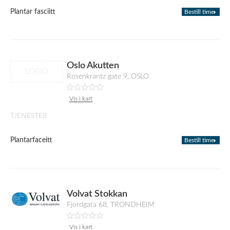
Plantar fasciitt
Bestill time
Oslo Akutten
LOGO
Rosenkrantz gate 9, OSLO
Vis i kart
TJENESTER
Plantarfaceitt
Bestill time
Volvat Stokkan
Fjordgata 68, TRONDHEIM
Vis i kart