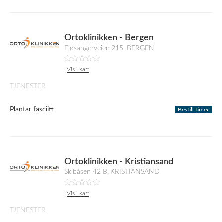
Ortoklinikken - Bergen
Fjøsangerveien 215, BERGEN
Vis i kart
TJENESTER
Plantar fasciitt
Bestill time
Ortoklinikken - Kristiansand
Skibåsen 42 B, KRISTIANSAND
Vis i kart
TJENESTER