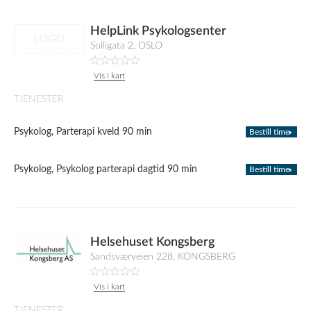
HelpLink Psykologsenter
LOGO
Solligata 2, OSLO
Vis i kart
TJENESTER
Psykolog, Parterapi kveld 90 min
Bestill time
Psykolog, Psykolog parterapi dagtid 90 min
Bestill time
Helsehuset Kongsberg
Sandsværveien 228, KONGSBERG
Vis i kart
TJENESTER