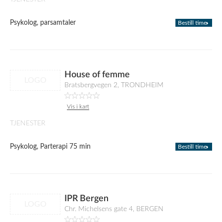
Psykolog, parsamtaler
Bestill time
House of femme
LOGO
Bratsbergvegen 2, TRONDHEIM
Vis i kart
TJENESTER
Psykolog, Parterapi 75 min
Bestill time
IPR Bergen
LOGO
Chr. Michelsens gate 4, BERGEN