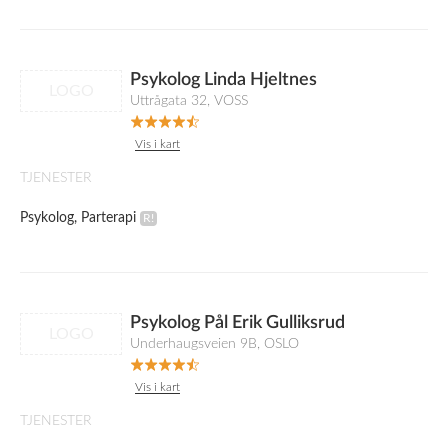
Psykolog Linda Hjeltnes
LOGO
Uttrågata 32, VOSS
Vis i kart
TJENESTER
Psykolog, Parterapi
Psykolog Pål Erik Gulliksrud
LOGO
Underhaugsveien 9B, OSLO
Vis i kart
TJENESTER