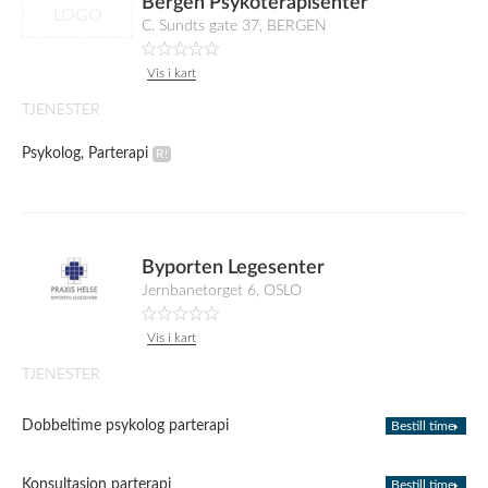
Bergen Psykoterapisenter
LOGO
C. Sundts gate 37, BERGEN
Vis i kart
TJENESTER
Psykolog, Parterapi
Byporten Legesenter
Jernbanetorget 6, OSLO
Vis i kart
TJENESTER
Dobbeltime psykolog parterapi
Bestill time
Konsultasjon parterapi
Bestill time