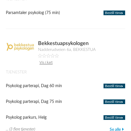
Parsamtaler psykolog (75 min)
Bestill time
Bekkestuapsykologen
Nadderudveien 6a, BEKKESTUA
Vis i kart
TJENESTER
Psykolog parterapi, Dag 60 min
Bestill time
Psykolog parterapi, Dag 75 min
Bestill time
Psykolog parkurs, Helg
Bestill time
... (3 flere tjenester)
Se alle