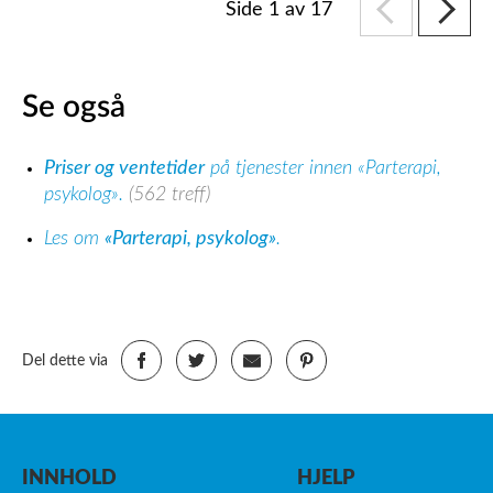
Side 1 av 17
Se også
Priser og ventetider
på tjenester innen «Parterapi,
psykolog».
(562 treff)
Les om
«Parterapi, psykolog»
.
Del dette via
INNHOLD
HJELP