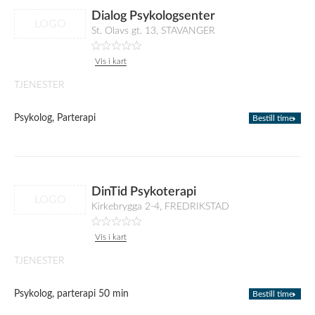
Dialog Psykologsenter
LOGO
St. Olavs gt. 13, STAVANGER
Vis i kart
TJENESTER
Psykolog, Parterapi
Bestill time
DinTid Psykoterapi
LOGO
Kirkebrygga 2-4, FREDRIKSTAD
Vis i kart
TJENESTER
Psykolog, parterapi 50 min
Bestill time