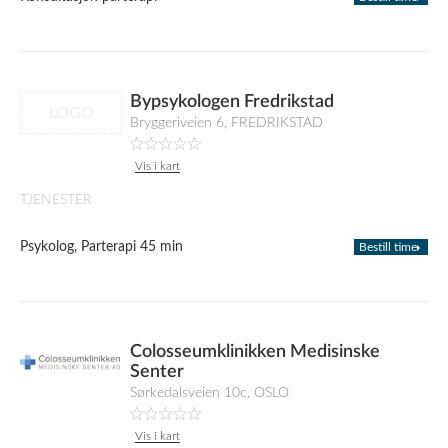
Bypsykologen Fredrikstad
LOGO
Bryggeriveien 6, FREDRIKSTAD
Vis i kart
TJENESTER
Psykolog, Parterapi 45 min
Bestill time
Colosseumklinikken Medisinske
Senter
Sørkedalsveien 10c, OSLO
Vis i kart