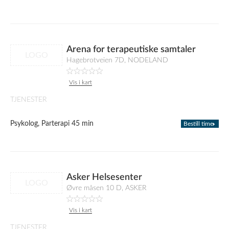
Arena for terapeutiske samtaler
LOGO
Hagebrotveien 7D, NODELAND
Vis i kart
TJENESTER
Psykolog, Parterapi 45 min
Bestill time
Asker Helsesenter
LOGO
Øvre måsen 10 D, ASKER
Vis i kart
TJENESTER