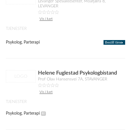
Levanger Spesialistsenter, Moafjæra 8,
LEVANGER
Vis i kart
TJENESTER
Psykolog, Parterapi
Bestill time
Helene Fuglestad Psykologbistand
LOGO
Prof Olav Hansensvei 7A, STAVANGER
Vis i kart
TJENESTER
Psykolog, Parterapi