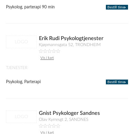
Psykolog, parterapi 90 min
Bestill time
Erik Rudi Psykologtjenester
LOGO
Kjøpmannsgata 52, TRONDHEIM
Vis i kart
TJENESTER
Psykolog, Parterapi
Bestill time
Gnist Psykologer Sandnes
LOGO
Olav Kyrresgt 2, SANDNES
Vis i kart