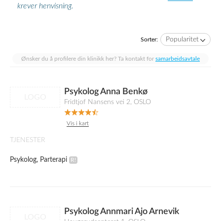
krever henvisning.
Popularitet
Sorter:
Ønsker du å profilere din klinikk her? Ta kontakt for
samarbeidsavtale
Psykolog Anna Benkø
LOGO
Fridtjof Nansens vei 2, OSLO
Vis i kart
TJENESTER
Psykolog, Parterapi
Psykolog Annmari Ajo Arnevik
LOGO