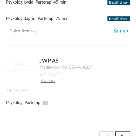
Psykolog kveld, Parterapi 45 min
Bestill time
Psykolog dagtid, Parterapi 75 min
Bestill time
... (1 flere tjenester)
Se alle
JWP AS
LOGO
Madlaveien 90, STAVANGER
Vis i kart
TJENESTER
Psykolog, Parterapi