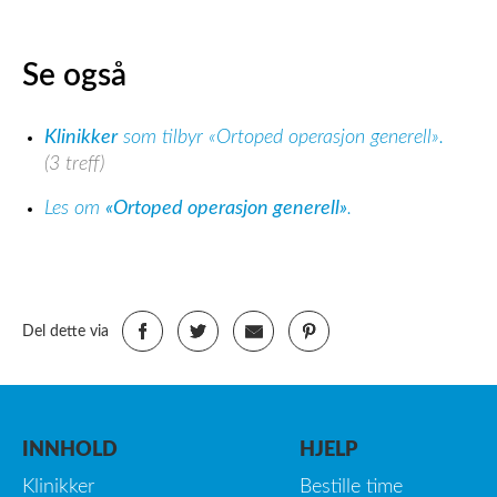
Se også
Klinikker
som tilbyr «Ortoped operasjon generell».
(3 treff)
Les om
«Ortoped operasjon generell»
.
Del dette via
INNHOLD
HJELP
Klinikker
Bestille time