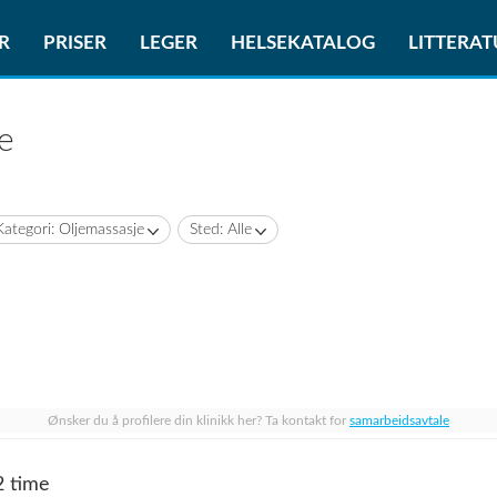
R
PRISER
LEGER
HELSEKATALOG
LITTERA
e
Kategori: Oljemassasje
Sted: Alle
Ønsker du å profilere din klinikk her? Ta kontakt for
samarbeidsavtale
2 time