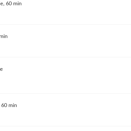
je, 60 min
 min
je
 60 min