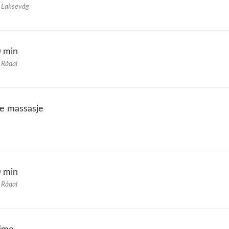
- Laksevåg
0 min
 Rådal
je massasje
0 min
 Rådal