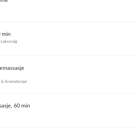
time
0 min
- Laksevåg
jemassasje
e & Aromaterapi
asje, 60 min