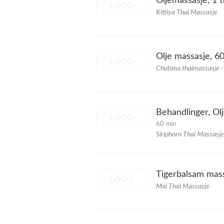
Oljemassasje, 1 
LOGO
Kittiya Thai Massasje
Olje massasje, 6
LOGO
Chutima thaimassasje 
Behandlinger, Ol
LOGO
60 min
Siriphorn Thai Massasj
Tigerbalsam mass
LOGO
Mai Thai Massasje