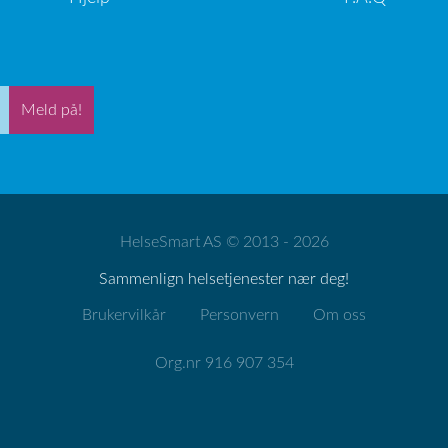
Meld på!
HelseSmart AS © 2013 - 2026
Sammenlign helsetjenester nær deg!
Brukervilkår
Personvern
Om oss
Org.nr 916 907 354