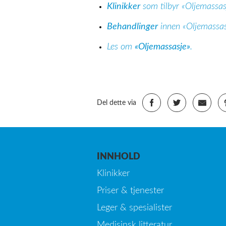
Klinikker
som tilbyr «Oljemassas
Behandlinger
innen «Oljemassas
Les om
«Oljemassasje»
.
Del dette via
INNHOLD
Klinikker
Priser & tjenester
Leger & spesialister
Medisinsk litteratur