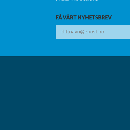
FÅ VÅRT NYHETSBREV