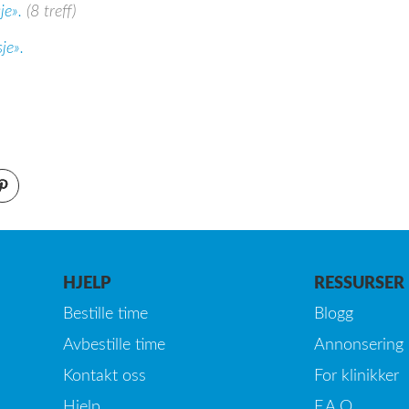
je».
(8 treff)
je».
HJELP
RESSURSER
Bestille time
Blogg
Avbestille time
Annonsering
Kontakt oss
For klinikker
Hjelp
F.A.Q