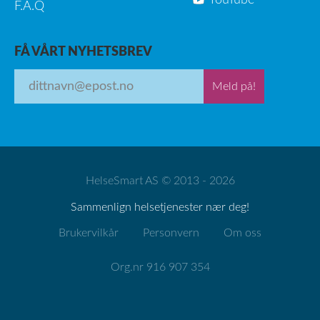
YouTube
F.A.Q
FÅ VÅRT NYHETSBREV
Meld på!
HelseSmart AS © 2013 - 2026
Sammenlign helsetjenester nær deg!
Brukervilkår
Personvern
Om oss
Org.nr 916 907 354