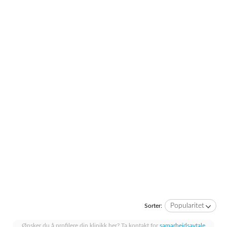
Popularitet
Sorter:
Ønsker du å profilere din klinikk her? Ta kontakt for
samarbeidsavtale