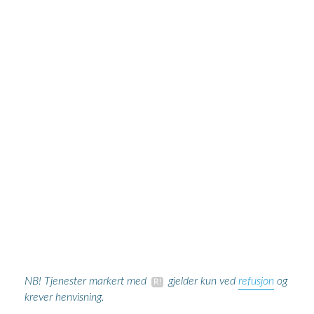
refusjon
NB! Tjenester markert med
gjelder kun ved
og
krever henvisning.