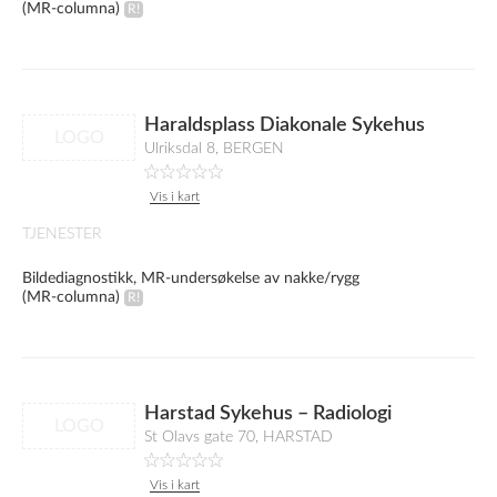
(MR-columna)
Haraldsplass Diakonale Sykehus
LOGO
Ulriksdal 8, BERGEN
Vis i kart
TJENESTER
Bildediagnostikk, MR-undersøkelse av nakke/rygg
(MR-columna)
Harstad Sykehus – Radiologi
LOGO
St Olavs gate 70, HARSTAD
Vis i kart