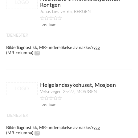
LOGO
Røntgen
Jonas Lies vei 65, BERGEN
Vis i kart
TJENESTER
Bildediagnostikk, MR-undersøkelse av nakke/rygg
(MR-columna)
Helgelandssykehuset, Mosjøen
LOGO
Vefsnvegen 25-27, MOSJØEN
Vis i kart
TJENESTER
Bildediagnostikk, MR-undersøkelse av nakke/rygg
(MR-columna)