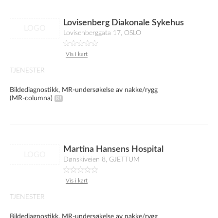
Lovisenberg Diakonale Sykehus
LOGO
Lovisenberggata 17, OSLO
Vis i kart
TJENESTER
Bildediagnostikk, MR-undersøkelse av nakke/rygg
(MR-columna)
Martina Hansens Hospital
LOGO
Dønskiveien 8, GJETTUM
Vis i kart
TJENESTER
Bildediagnostikk, MR-undersøkelse av nakke/rygg