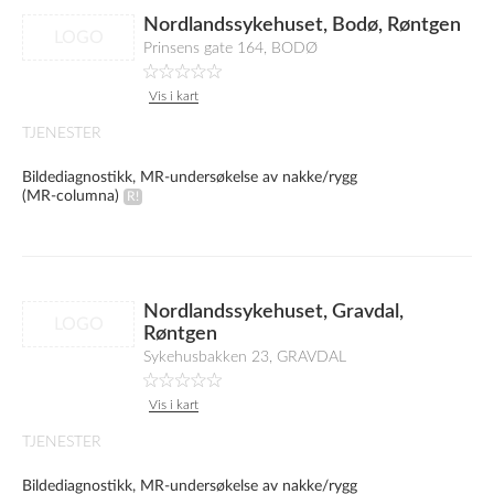
Nordlandssykehuset, Bodø, Røntgen
LOGO
Prinsens gate 164, BODØ
Vis i kart
TJENESTER
Bildediagnostikk, MR-undersøkelse av nakke/rygg
(MR-columna)
Nordlandssykehuset, Gravdal,
LOGO
Røntgen
Sykehusbakken 23, GRAVDAL
Vis i kart
TJENESTER
Bildediagnostikk, MR-undersøkelse av nakke/rygg