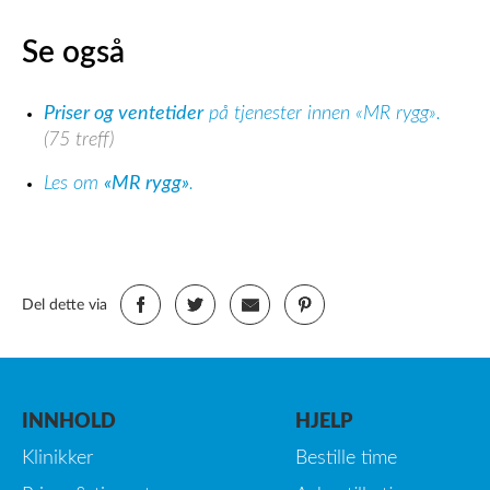
Se også
Priser og ventetider
på tjenester innen «MR rygg».
(75 treff)
Les om
«MR rygg»
.
Del dette via
INNHOLD
HJELP
Klinikker
Bestille time