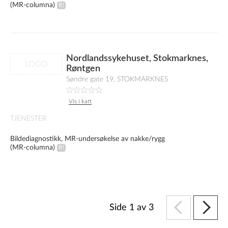
(MR-columna)
Nordlandssykehuset, Stokmarknes,
LOGO
Røntgen
Søndre gate 19, STOKMARKNES
Vis i kart
TJENESTER
Bildediagnostikk, MR-undersøkelse av nakke/rygg
(MR-columna)
Side 1 av 3