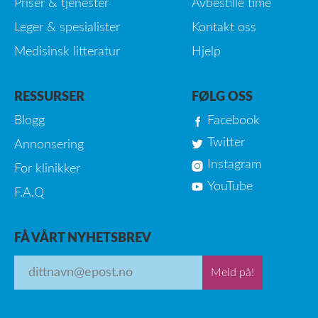
Priser & tjenester
Avbestille time
Leger & spesialister
Kontakt oss
Medisinsk litteratur
Hjelp
RESSURSER
FØLG OSS
Blogg
Facebook
Twitter
Annonsering
Instagram
For klinikker
YouTube
F.A.Q
FÅ VÅRT NYHETSBREV
Meld på!