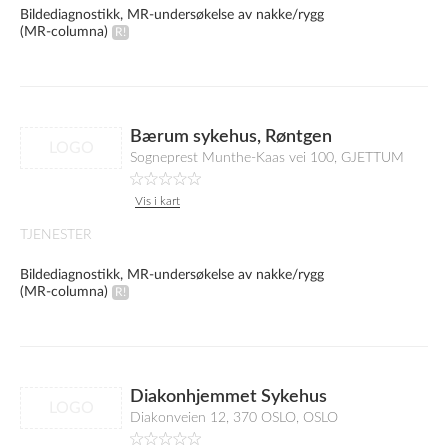
Bildediagnostikk, MR-undersøkelse av nakke/rygg
(MR-columna)
Bærum sykehus, Røntgen
LOGO
Sogneprest Munthe-Kaas vei 100, GJETTUM
Vis i kart
TJENESTER
Bildediagnostikk, MR-undersøkelse av nakke/rygg
(MR-columna)
Diakonhjemmet Sykehus
LOGO
Diakonveien 12, 370 OSLO, OSLO