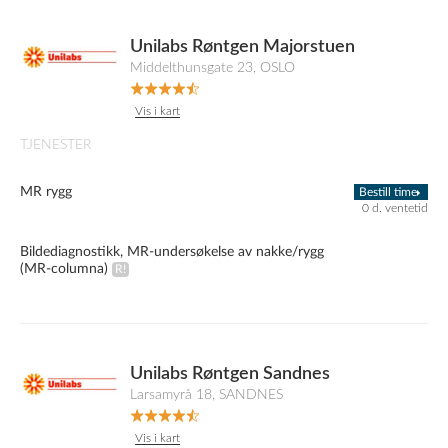
Unilabs Røntgen Majorstuen
Middelthunsgate 23, OSLO
Vis i kart
TJENESTER
MR rygg
Bestill time
0 d. ventetid
Bildediagnostikk, MR-undersøkelse av nakke/rygg
(MR-columna)
Unilabs Røntgen Sandnes
Larsamyrå 18, SANDNES
Vis i kart