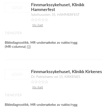
Finnmarkssykehuset, Klinikk
LOGO
Hammerfest
Sykehusveien 35, HAMMERFEST
Vis i kart
TJENESTER
Bildediagnostikk, MR-undersøkelse av nakke/rygg
(MR-columna)
Finnmarkssykehuset, Klinikk Kirkenes
LOGO
Dr. Palmstrøms vei 15, KIRKENES
Vis i kart
TJENESTER
Bildediagnostikk, MR-undersøkelse av nakke/rygg