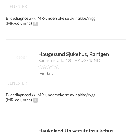
TJENESTER
Bildediagnostikk, MR-undersøkelse av nakke/rygg
(MR-columna)
Haugesund Sjukehus, Røntgen
LOGO
Karmsundgata 120, HAUGESUND
Vis i kart
TJENESTER
Bildediagnostikk, MR-undersøkelse av nakke/rygg
(MR-columna)
Haukeland Universitetssjukehus,