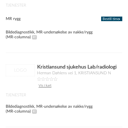
TJENESTER
MR rygg
Bestill time
Bildediagnostikk, MR-undersøkelse av nakke/rygg
(MR-columna)
Kristiansund sjukehus Lab/radiologi
LOGO
Herman Døhlens vei 1, KRISTIANSUND N
Vis i kart
TJENESTER
Bildediagnostikk, MR-undersøkelse av nakke/rygg
(MR-columna)