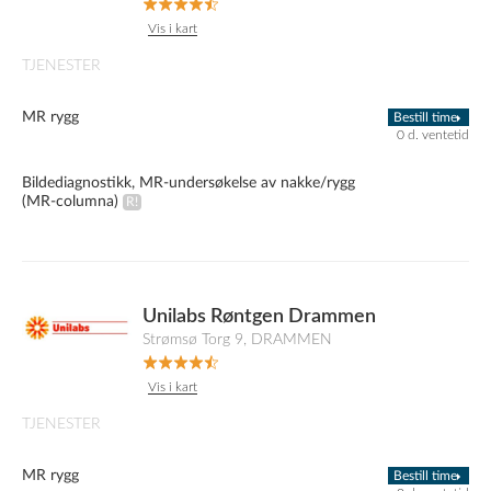
Vis i kart
TJENESTER
MR rygg
Bestill time
0 d. ventetid
Bildediagnostikk, MR-undersøkelse av nakke/rygg
(MR-columna)
Unilabs Røntgen Drammen
Strømsø Torg 9, DRAMMEN
Vis i kart
TJENESTER
MR rygg
Bestill time