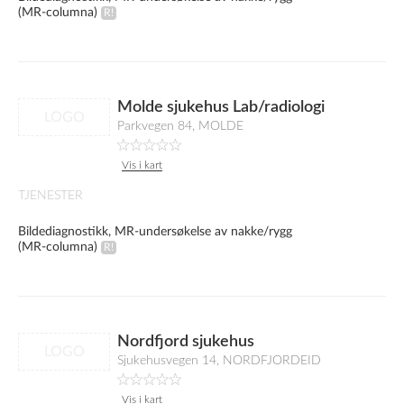
(MR-columna)
Molde sjukehus Lab/radiologi
LOGO
Parkvegen 84, MOLDE
Vis i kart
TJENESTER
Bildediagnostikk, MR-undersøkelse av nakke/rygg
(MR-columna)
Nordfjord sjukehus
LOGO
Sjukehusvegen 14, NORDFJORDEID
Vis i kart