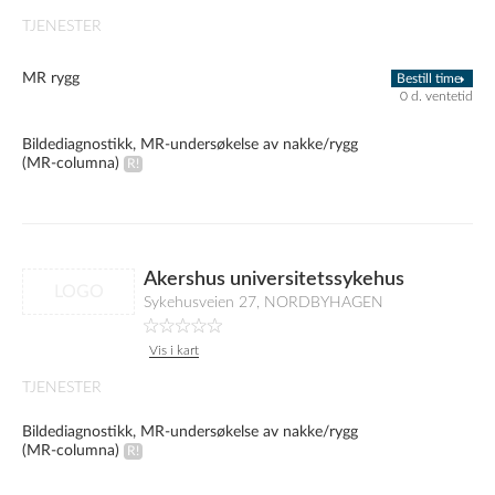
TJENESTER
MR rygg
Bestill time
0 d. ventetid
Bildediagnostikk, MR-undersøkelse av nakke/rygg
(MR-columna)
Akershus universitetssykehus
LOGO
Sykehusveien 27, NORDBYHAGEN
Vis i kart
TJENESTER
Bildediagnostikk, MR-undersøkelse av nakke/rygg
(MR-columna)