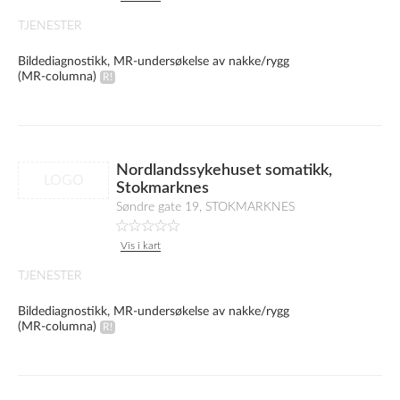
TJENESTER
Bildediagnostikk, MR-undersøkelse av nakke/rygg
(MR-columna)
Nordlandssykehuset somatikk,
LOGO
Stokmarknes
Søndre gate 19, STOKMARKNES
Vis i kart
TJENESTER
Bildediagnostikk, MR-undersøkelse av nakke/rygg
(MR-columna)