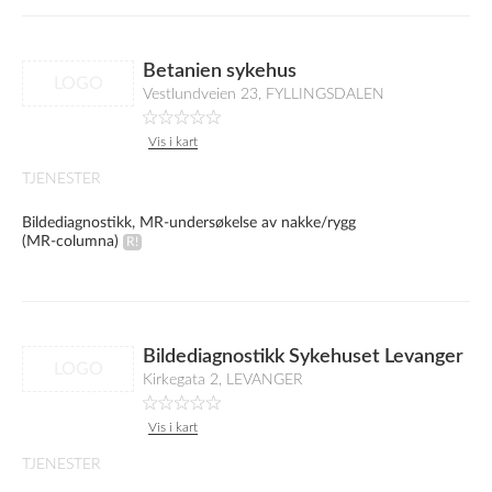
Betanien sykehus
LOGO
Vestlundveien 23, FYLLINGSDALEN
Vis i kart
TJENESTER
Bildediagnostikk, MR-undersøkelse av nakke/rygg
(MR-columna)
Bildediagnostikk Sykehuset Levanger
LOGO
Kirkegata 2, LEVANGER
Vis i kart
TJENESTER