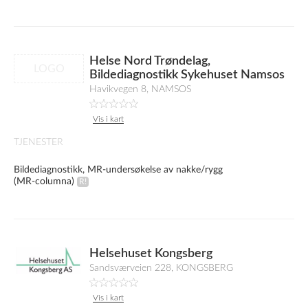
Helse Nord Trøndelag,
LOGO
Bildediagnostikk Sykehuset Namsos
Havikvegen 8, NAMSOS
Vis i kart
TJENESTER
Bildediagnostikk, MR-undersøkelse av nakke/rygg
(MR-columna)
Helsehuset Kongsberg
Sandsværveien 228, KONGSBERG
Vis i kart