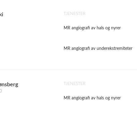
TJENESTER
ki
MR angiografi av hals og nyrer
MR angiografi av underekstremiteter
TJENESTER
ønsberg
0
MR angiografi av hals og nyrer