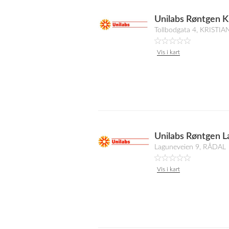
Unilabs Røntgen K
Tollbodgata 4, KRISTI
Vis i kart
Unilabs Røntgen 
Laguneveien 9, RÅDAL
Vis i kart