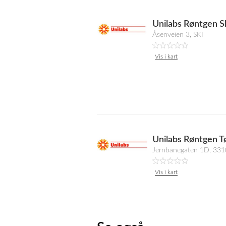
Unilabs Røntgen S
Åsenveien 3, SKI
Vis i kart
Unilabs Røntgen T
Jernbanegaten 1D, 331
Vis i kart