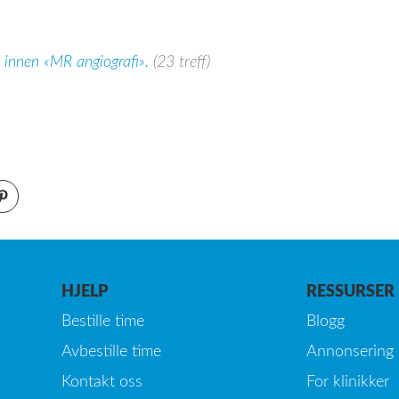
 innen «MR angiografi».
(23 treff)
HJELP
RESSURSER
Bestille time
Blogg
Avbestille time
Annonsering
Kontakt oss
For klinikker