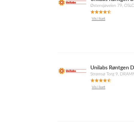
Østensjøveien 79, OSL
Vis i kart
Unilabs Røntgen
Strømsø Torg 9, DRA
Vis i kart