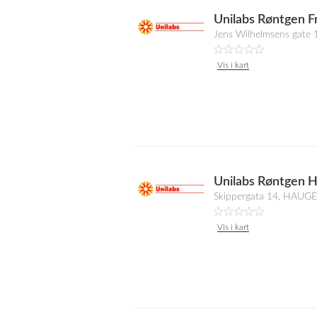
Unilabs Røntgen F
Jens Wilhelmsens gate
Vis i kart
Unilabs Røntgen 
Skippergata 14, HAU
Vis i kart