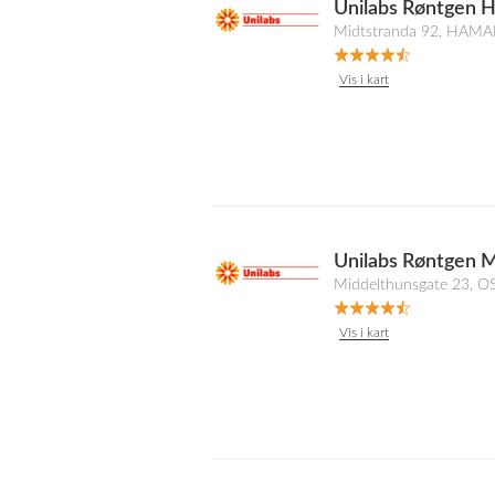
Unilabs Røntgen 
Midtstranda 92, HAMA
Vis i kart
Unilabs Røntgen 
Middelthunsgate 23, O
Vis i kart