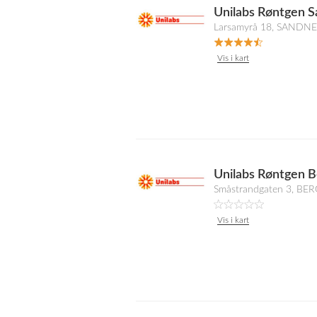
Unilabs Røntgen 
Larsamyrå 18, SANDNE
Vis i kart
Unilabs Røntgen 
Småstrandgaten 3, BE
Vis i kart