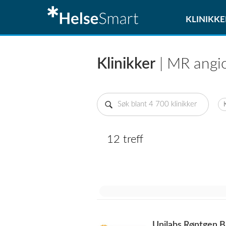
KLINIKKE
Klinikker
| MR angio
12 treff
Unilabs Røntgen B