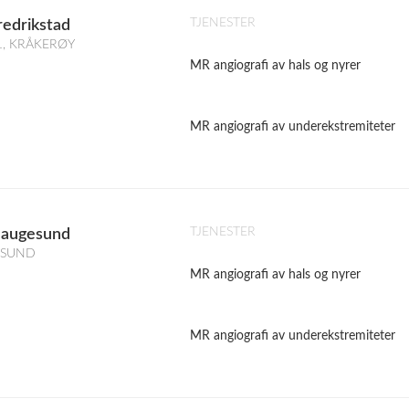
TJENESTER
redrikstad
 1, KRÅKERØY
MR angiografi av hals og nyrer
MR angiografi av underekstremiteter
TJENESTER
Haugesund
GESUND
MR angiografi av hals og nyrer
MR angiografi av underekstremiteter