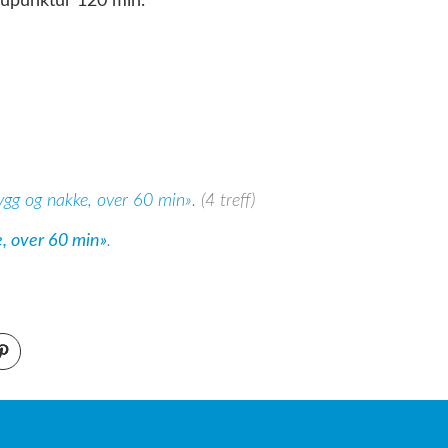
upunktur 120 min.
ygg og nakke, over 60 min».
(4 treff)
, over 60 min»
.