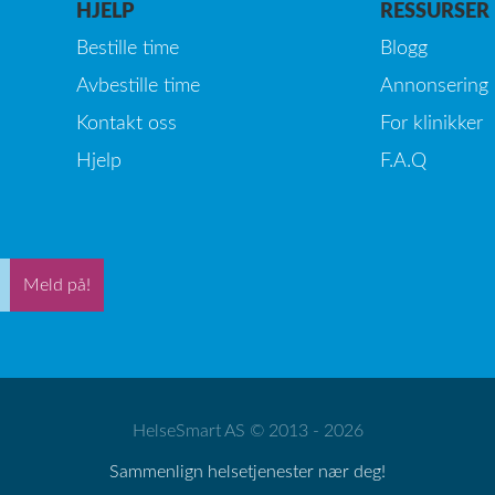
HJELP
RESSURSER
Bestille time
Blogg
Avbestille time
Annonsering
Kontakt oss
For klinikker
Hjelp
F.A.Q
Meld på!
HelseSmart AS © 2013 - 2026
Sammenlign helsetjenester nær deg!