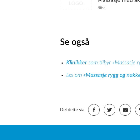
Massasje med ak
LOGO
Bliss
Se også
Klinikker
som tilbyr «Massasje r
Les om
«Massasje rygg og nakke
Del dette via