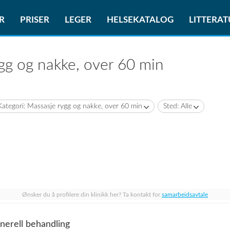
R
PRISER
LEGER
HELSEKATALOG
LITTERA
gg og nakke, over 60 min
Kategori: Massasje rygg og nakke, over 60 min
Sted: Alle
Ønsker du å profilere din klinikk her? Ta kontakt for
samarbeidsavtale
nerell behandling