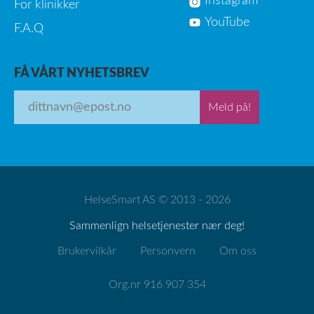
Instagram
For klinikker
YouTube
F.A.Q
FÅ VÅRT NYHETSBREV
Meld på!
HelseSmart AS © 2013 - 2026
Sammenlign helsetjenester nær deg!
Brukervilkår
Personvern
Om oss
Org.nr 916 907 354