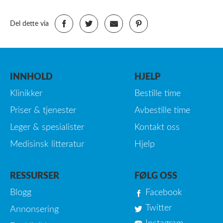
Del dette via
INNHOLD
HJELP
Klinikker
Bestille time
Priser & tjenester
Avbestille time
Leger & spesialister
Kontakt oss
Medisinsk litteratur
Hjelp
RESSURSER
FØLG OSS
Blogg
Facebook
Twitter
Annonsering