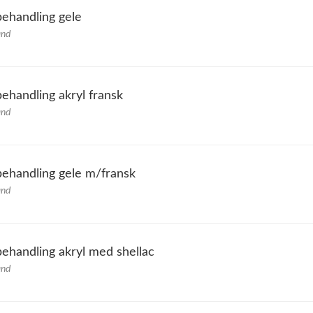
behandling gele
and
ehandling akryl fransk
and
behandling gele m/fransk
and
behandling akryl med shellac
and