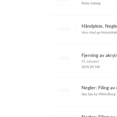
Relax Salong
Håndpleie, Neglel
LOGO
Voss Hud og Helseklini
Fjerning av akryl
LOGO
45 minutter
SKIN BY ME
Negler: Filing a
LOGO
Spa Spa by Mikkelborg,