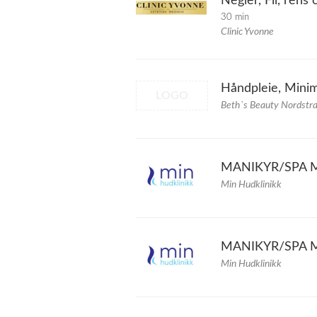
Negler, Fil, rens 
30 min
Clinic Yvonne
Håndpleie, Mini
LOGO
Beth`s Beauty Nordstr
MANIKYR/SPA MA
Min Hudklinikk
MANIKYR/SPA MAN
Min Hudklinikk