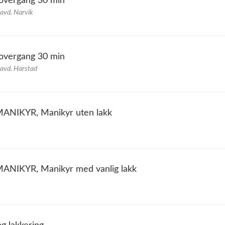
v overgang 30 min
 avd. Narvik
v overgang 30 min
 avd. Harstad
NIKYR, Manikyr uten lakk
NIKYR, Manikyr med vanlig lakk