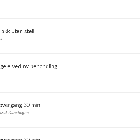
akk uten stell
kk
/gele ved ny behandling
v overgang 30 min
 avd. Kanebogen