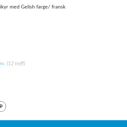
kyr med Gelish farge/ fransk
en».
(12 treff)