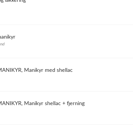
og lakkering
manikyr
and
NIKYR, Manikyr med shellac
IKYR, Manikyr shellac + fjerning