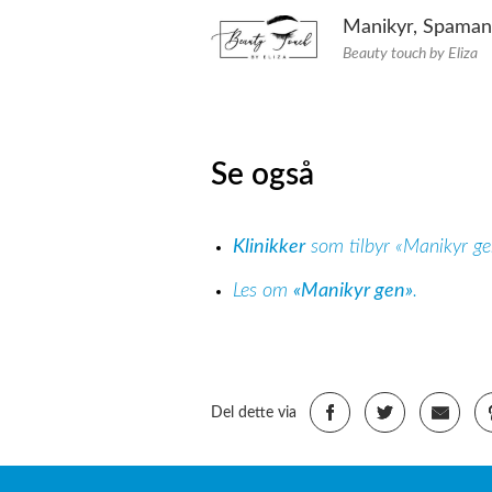
Manikyr, Spamani
Beauty touch by Eliza
Se også
Klinikker
som tilbyr «Manikyr g
Les om
«Manikyr gen»
.
Del dette via