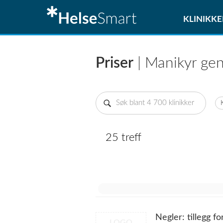
KLINIKKE
Priser
| Manikyr ge
25 treff
Negler: tillegg fo
LOGO