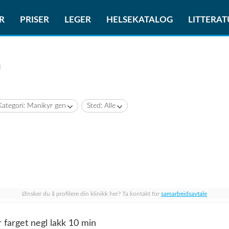
R
PRISER
LEGER
HELSEKATALOG
LITTERA
n
Kategori: Manikyr gen
Sted: Alle
Ønsker du å profilere din klinikk her? Ta kontakt for
samarbeidsavtale
r farget negl lakk 10 min