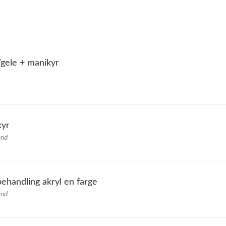
/gele + manikyr
kyr
and
behandling akryl en farge
and