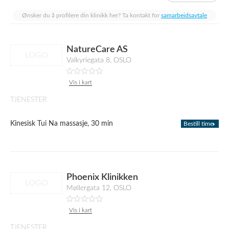
Ønsker du å profilere din klinikk her? Ta kontakt for
samarbeidsavtale
NatureCare AS
LOGO
Valkyriegata 8, OSLO
Vis i kart
TJENESTER
Kinesisk Tui Na massasje, 30 min
Bestill time
Phoenix Klinikken
LOGO
Møllergata 12, OSLO
Vis i kart
TJENESTER