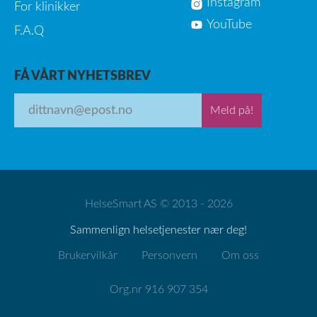
Instagram
For klinikker
YouTube
F.A.Q
FÅ VÅRT NYHETSBREV
Meld på!
HelseSmart AS © 2013 - 2026
Sammenlign helsetjenester nær deg!
Brukervilkår
Personvern
Om oss
Org.nr 916 907 354