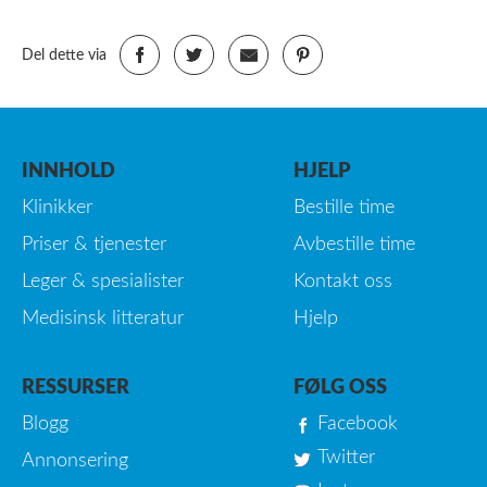
Del dette via
INNHOLD
HJELP
Klinikker
Bestille time
Priser & tjenester
Avbestille time
Leger & spesialister
Kontakt oss
Medisinsk litteratur
Hjelp
RESSURSER
FØLG OSS
Blogg
Facebook
Twitter
Annonsering