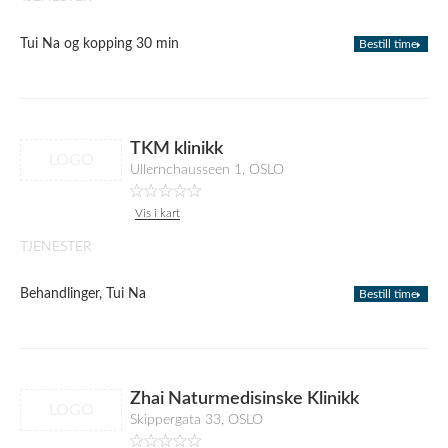
Tui Na og kopping 30 min
Bestill time
TKM klinikk
LOGO
Ullernchausseen 1, OSLO
Vis i kart
TJENESTER
Behandlinger, Tui Na
Bestill time
Zhai Naturmedisinske Klinikk
LOGO
Skippergata 33, OSLO