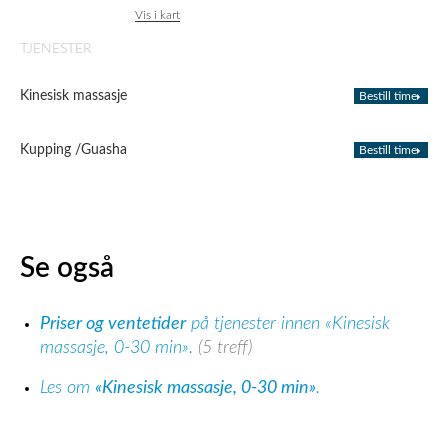
Vis i kart
TJENESTER
Kinesisk massasje
Bestill time
Kupping /Guasha
Bestill time
Se også
Priser og ventetider
på tjenester innen «Kinesisk
massasje, 0-30 min».
(5 treff)
Les om
«Kinesisk massasje, 0-30 min»
.