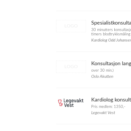
Spesialistkonsult
LOGO
30 minutters konsultasjo
timers blodtrykksmåling 
Kardiolog Odd Johanse
Konsultasjon lan
LOGO
over 30 min.)
Oslo Akutten
Kardiolog konsul
Pris medlem: 1350,-
Legevakt Vest