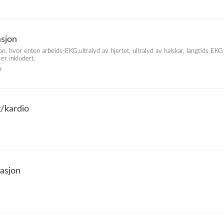
asjon
n, hvor enten arbeids-EKG,ultralyd av hjertet, ultralyd av halskar, langtids EKG
er inkludert.
n
g/kardio
tasjon