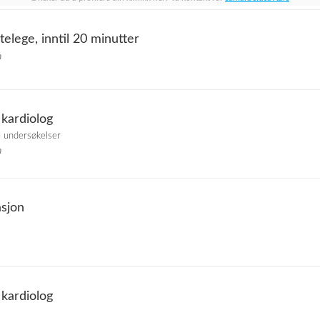
telege, inntil 20 minutter
n
 kardiolog
e undersøkelser
n
asjon
 kardiolog