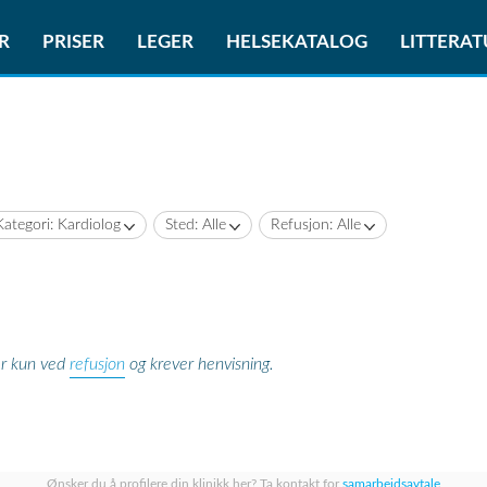
R
PRISER
LEGER
HELSEKATALOG
LITTERA
Kategori: Kardiolog
Sted: Alle
Refusjon: Alle
refusjon
er kun ved
og krever henvisning.
Ønsker du å profilere din klinikk her? Ta kontakt for
samarbeidsavtale