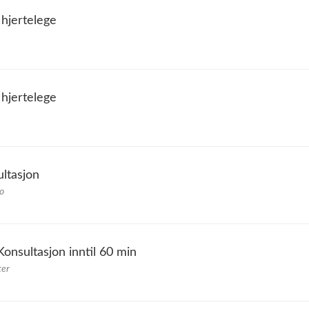
 hjertelege
 hjertelege
ultasjon
o
 Konsultasjon inntil 60 min
ter