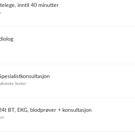
telege, inntil 40 minutter
n
diolog
Spesialistkonsultasjon
disinske Senter
 24t BT, EKG, blodprøver + konsultasjon
ter