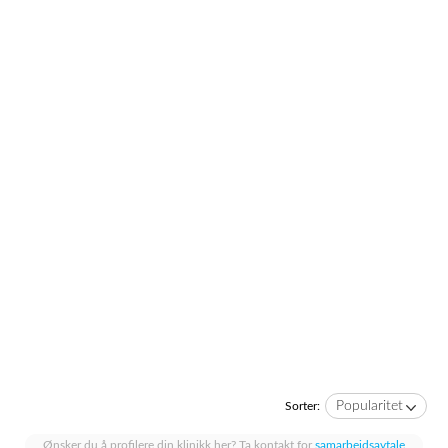
Popularitet
Sorter:
Ønsker du å profilere din klinikk her? Ta kontakt for
samarbeidsavtale