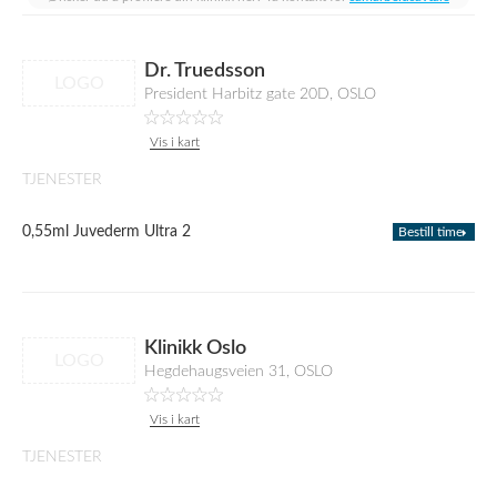
Dr. Truedsson
LOGO
President Harbitz gate 20D, OSLO
Vis i kart
TJENESTER
0,55ml Juvederm Ultra 2
Bestill time
Klinikk Oslo
LOGO
Hegdehaugsveien 31, OSLO
Vis i kart
TJENESTER