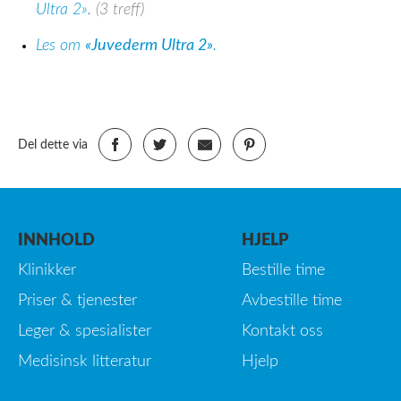
Ultra 2».
(3 treff)
Les om
«Juvederm Ultra 2»
.
Del dette via
INNHOLD
HJELP
Klinikker
Bestille time
Priser & tjenester
Avbestille time
Leger & spesialister
Kontakt oss
Medisinsk litteratur
Hjelp