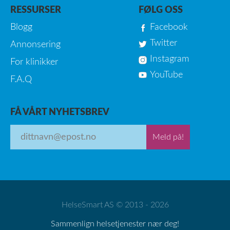
RESSURSER
FØLG OSS
Blogg
Facebook
Twitter
Annonsering
Instagram
For klinikker
YouTube
F.A.Q
FÅ VÅRT NYHETSBREV
Meld på!
HelseSmart AS © 2013 - 2026
Sammenlign helsetjenester nær deg!