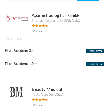
Apame hud og hår klinikk
Thomas Heftyes gate 39B, OSLO
Vis i kart
TJENESTER
Filler, Juvederm 0,5 ml
Bestill time
Filler, Juvederm 1,0 ml
Bestill time
Beauty Medical
Vogts Gate 56, OSLO
Vis i kart