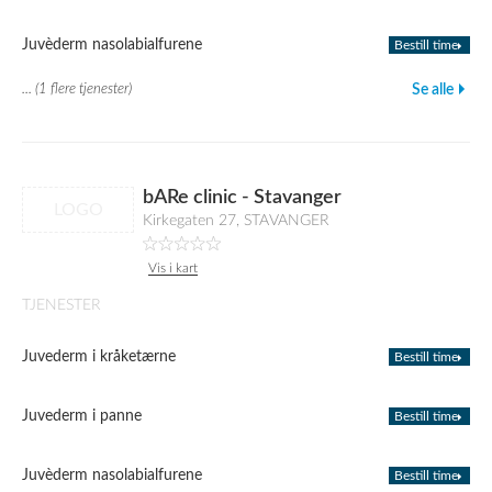
Juvèderm nasolabialfurene
Bestill time
... (1 flere tjenester)
Se alle
bARe clinic - Stavanger
LOGO
Kirkegaten 27, STAVANGER
Vis i kart
TJENESTER
Juvederm i kråketærne
Bestill time
Juvederm i panne
Bestill time
Juvèderm nasolabialfurene
Bestill time