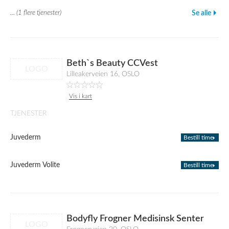
... (1 flere tjenester)
Se alle
Beth`s Beauty CCVest
LOGO
Lilleakerveien 16, OSLO
Vis i kart
TJENESTER
Juvederm
Bestill time
Juvederm Volite
Bestill time
Bodyfly Frogner Medisinsk Senter
LOGO