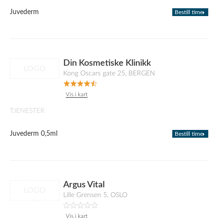
Juvederm
Bestill time
Din Kosmetiske Klinikk
LOGO
Kong Oscars gate 25, BERGEN
Vis i kart
TJENESTER
Juvederm 0,5ml
Bestill time
Argus Vital
LOGO
Lille Grensen 5, OSLO
Vis i kart