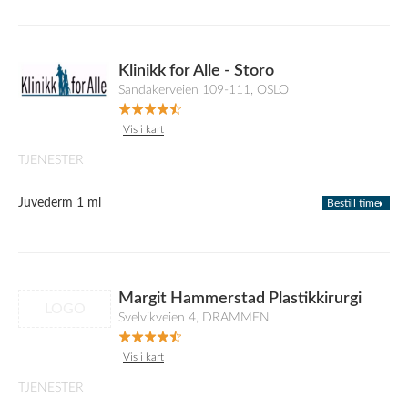
Klinikk for Alle - Storo
Sandakerveien 109-111, OSLO
Vis i kart
TJENESTER
Juvederm 1 ml
Bestill time
Margit Hammerstad Plastikkirurgi
LOGO
Svelvikveien 4, DRAMMEN
Vis i kart
TJENESTER