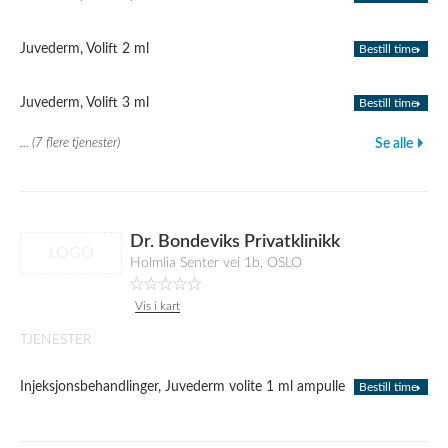
Juvederm, Volift 2 ml
Bestill time
Juvederm, Volift 3 ml
Bestill time
... (7 flere tjenester)
Se alle
Dr. Bondeviks Privatklinikk
LOGO
Holmlia Senter vei 1b, OSLO
Vis i kart
TJENESTER
Injeksjonsbehandlinger, Juvederm volite 1 ml ampulle
Bestill time