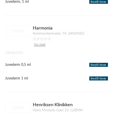
Juvederm, 1 ml
Bestill time
Harmonia
LOGO
Kommandantveien 74, SANDNES
Vis i kart
TJENESTER
Juvederm 0,5 ml
Bestill time
Juvederm 1 ml
Bestill time
Henriksen Klinikken
LOGO
Hans Mustads Gate 23, GJØVIK