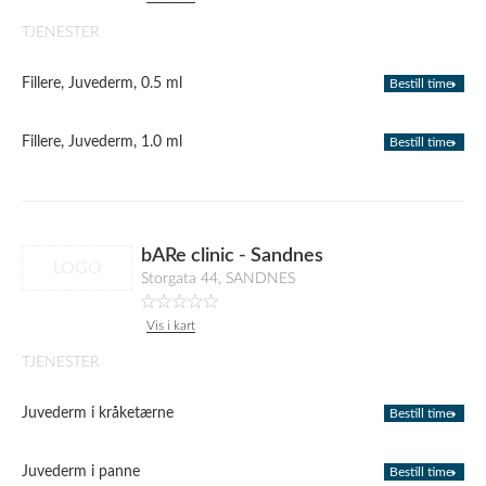
TJENESTER
Fillere, Juvederm, 0.5 ml
Bestill time
Fillere, Juvederm, 1.0 ml
Bestill time
bARe clinic - Sandnes
LOGO
Storgata 44, SANDNES
Vis i kart
TJENESTER
Juvederm i kråketærne
Bestill time
Juvederm i panne
Bestill time