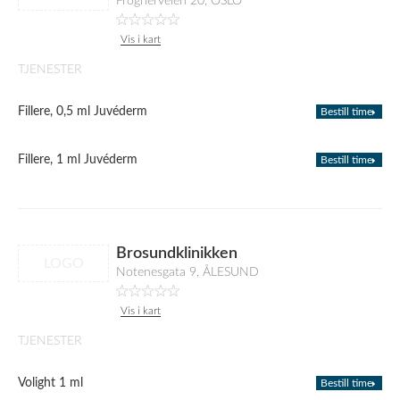
Frognerveien 20, OSLO
Vis i kart
TJENESTER
Fillere, 0,5 ml Juvéderm
Bestill time
Fillere, 1 ml Juvéderm
Bestill time
Brosundklinikken
LOGO
Notenesgata 9, ÅLESUND
Vis i kart
TJENESTER
Volight 1 ml
Bestill time