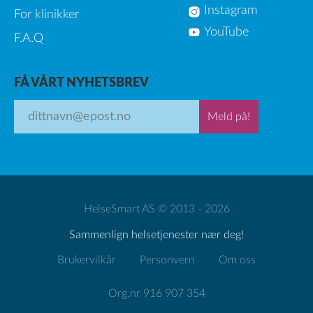
Instagram
For klinikker
YouTube
F.A.Q
FÅ VÅRT NYHETSBREV
Meld på!
HelseSmart AS © 2013 - 2026
Sammenlign helsetjenester nær deg!
Brukervilkår
Personvern
Om oss
Org.nr 916 907 354