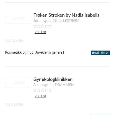
Frøken Strøken by Nadia Isabella
LOGO
Sørumsgata 29, LILLESTRØM
Vis i kart
TJENESTER
Kosmetikk og hud, Juvederm generell
Bestill time
Gynekologklinikken
LOGO
Albumsgt 11, DRAMMEN
Vis i kart
TJENESTER