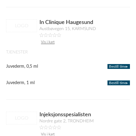
In Clinique Haugesund
LOGO
Austbøvegen 15, KARMSUND
Vis i kart
TJENESTER
Juvederm, 0,5 ml
Bestill time
Juvederm, 1 ml
Bestill time
Injeksjonsspesialisten
LOGO
Nordre gate 2, TRONDHEIM
Vis i kart