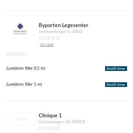
Byporten Legesenter
Jernbanetorget 6, OSLO
Vis i kart
TJENESTER
Juvederm filler 0,5 ml
Bestill time
Juvederm filler 1 ml
Bestill time
Clinique 1
LOGO
Hafstadvegen 34, FØRDE