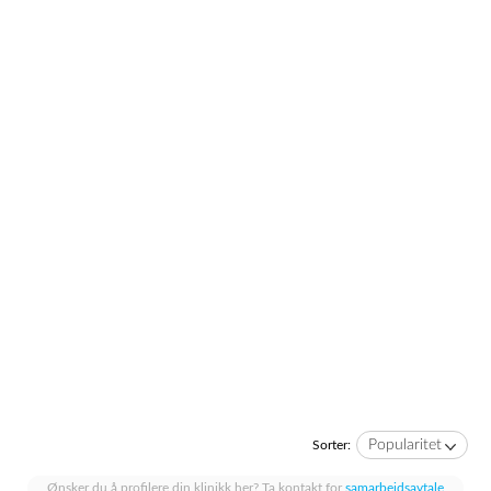
Popularitet
Sorter:
Ønsker du å profilere din klinikk her? Ta kontakt for
samarbeidsavtale