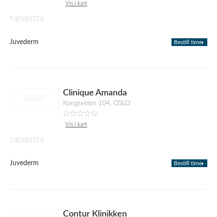
Vis i kart
TJENESTER
Juvederm
Bestill time
Clinique Amanda
LOGO
Kongsveien 104, OSLO
Vis i kart
TJENESTER
Juvederm
Bestill time
Contur Klinikken